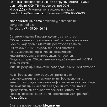
Реклама, спецпроекты и иное сотрудничество на ОСН,
osnmedia.ru, ОСН-ТВ и пресс-центре ОСН:
Игорь Дбар
(Руководитель отдела продаж)
Email:
i.dbar@osnmedia.ru
Телефон:
+7 909 936-02-90
Дополнительные email:
reklama@osnmedia.ru
,
adv@osnmedia.ru
Телефон:
+7 495 004-56-11
Сетевое издание Информационное агентство
"Общественная служба новостей" зарегистрировано
Роскомнадзором 14.09.2018, реестровая запись
ЭЛ № ФС77-73623. Учредитель: Автономная
некоммерческая организация содействия
информированию и просвещению населения
"Медиахолдинг "Общественная служба новостей" (ОГРН
1187700006328).
Мнение редакции может не совпадать с мнением авторов.
На информационном ресурсе применяются
рекомендательные технологии (информационные
технологии предоставления информации на основе сбора,
систематизации и анализа сведений, относящихся к
предпочтениям пользователей сети "Интернет",
находящихся на территории Российской Федерации)".
Подробнее
.
Скачать презентацию:
Медиа-кит