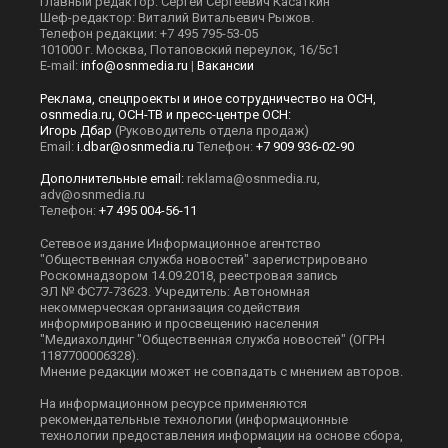
Главный редактор: Сергей Сергеевич Касаткин
Шеф-редактор: Виталий Витальевич Рыжов.
Телефон редакции: +7 495 795-53-05
101000 г. Москва, Потаповский переулок, 16/5с1
E-mail:
info@osnmedia.ru
|
Вакансии
Реклама, спецпроекты и иное сотрудничество на ОСН,
osnmedia.ru, ОСН-ТВ и пресс-центре ОСН:
Игорь Дбар
(Руководитель отдела продаж)
Email:
i.dbar@osnmedia.ru
Телефон:
+7 909 936-02-90
Дополнительные email:
reklama@osnmedia.ru
,
adv@osnmedia.ru
Телефон:
+7 495 004-56-11
Сетевое издание Информационное агентство
"Общественная служба новостей" зарегистрировано
Роскомнадзором 14.09.2018, реестровая запись
ЭЛ № ФС77-73623. Учредитель: Автономная
некоммерческая организация содействия
информированию и просвещению населения
"Медиахолдинг "Общественная служба новостей" (ОГРН
1187700006328).
Мнение редакции может не совпадать с мнением авторов.
На информационном ресурсе применяются
рекомендательные технологии (информационные
технологии предоставления информации на основе сбора,