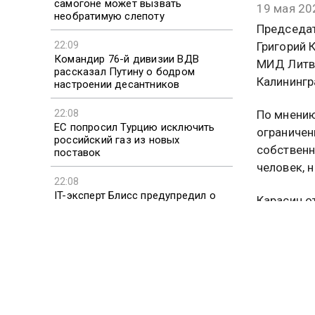
самогоне может вызвать
19 мая 20
необратимую слепоту
Председа
Григорий 
22:09
Командир 76-й дивизии ВДВ
МИД Литвы
рассказал Путину о бодром
Калинингр
настроении десантников
22:08
По мнению
ЕС попросил Турцию исключить
ограничен
российский газ из новых
собственн
поставок
человек, 
22:08
IT-эксперт Блисс предупредил о
Карасин о
схеме снятия самозапрета на
причины д
кредиты
ему следо
Сенатор к
чиновнико
России. П