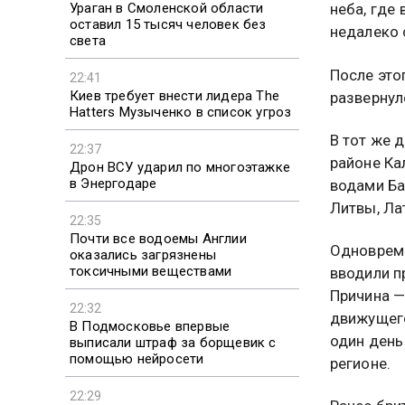
Ураган в Смоленской области
неба, где
оставил 15 тысяч человек без
недалеко 
света
После это
22:41
Киев требует внести лидера The
развернул
Hatters Музыченко в список угроз
В тот же 
22:37
районе Ка
Дрон ВСУ ударил по многоэтажке
в Энергодаре
водами Ба
Литвы, Ла
22:35
Почти все водоемы Англии
Одновреме
оказались загрязнены
токсичными веществами
вводили п
Причина —
22:32
движущего
В Подмосковье впервые
один день
выписали штраф за борщевик с
помощью нейросети
регионе.
22:29