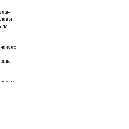
елам
главы
 по
 начало
лишь
личные
явлений
ление
 к
ильности