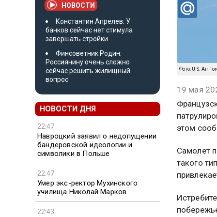
НОВОСТИ
Константин Апрелев: У
банков сейчас нет стимула
завершать стройки
Финсоветник Родин:
Россиянину очень сложно
Фото: U.S. Air Fo
сейчас решить жилищный
вопрос
19 мая 20
Французск
НОВОСТИ ДНЯ
патрулиро
22:47
этом сооб
Навроцкий заявил о недопущении
бандеровской идеологии и
Самолет п
символики в Польше
такого ти
22:47
привлекае
Умер экс-ректор Мухинского
училища Николай Марков
Истребите
побережье
22:43