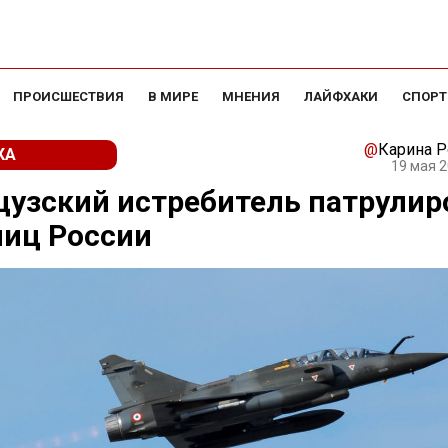
ПРОИСШЕСТВИЯ
В МИРЕ
МНЕНИЯ
ЛАЙФХАКИ
СПОРТ
@
Карина 
КА
19 мая 2
узский истребитель патрулир
ниц России