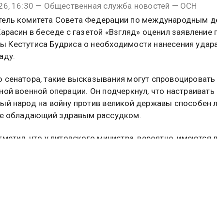
26, 16:30 — Общественная служба новостей — ОСН
тель комитета Совета Федерации по международным д
Карасин в беседе с газетой «Взгляд» оценил заявление 
 Кестутиса Будриса о необходимости нанесения удара
аду.
 сенатора, такие высказывания могут спровоцировать
ной военной операции. Он подчеркнул, что настраивать
ый народ на войну против великой державы способен 
не обладающий здравым рассудком.
тметил, что у литовского министра, вероятно, имеются 
ля недовольства жизнью, однако вместо публичных за
вало бы обратиться к врачу-психиатру.
онстатировал, что в странах Балтии уже не первое поко
в пытается привить населению генетическую ненависть
одобная риторика, по его словам, не способствует стаб