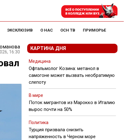
ЭКСКЛЮЗИВ
О НАС
ОСН ТВ
ПРИМОРЬЕ
Романова
КАРТИНА ДНЯ
026, 16:30
овал
Медицина
Офтальмолог Козина: метанол в
самогоне может вызвать необратимую
слепоту
В мире
Поток мигрантов из Марокко в Италию
вырос почти на 50%
Политика
Турция призвала снизить
напряженность в Черном море