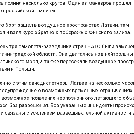
 выполнил несколько кругов. Один из маневров прошел
от российской границы.
го борт зашел в воздушное пространство Латвии, там
ся и взял курс обратно к побережью Финского залива.
день три самолета-разведчика стран НАТО были замече
лининградской области. Они двигались над нейтральн
лтийского моря, а также пересекали воздушное прост
твии и Польши.
нно с этим авиадиспетчеры Латвии на несколько часо
редупреждение о возможных временных ограничениях.
 возможное появление неопознанного летающего объе
ся без разрешения. Все указанные инциденты происхо
 и связаны с усилением разведывательной активности 