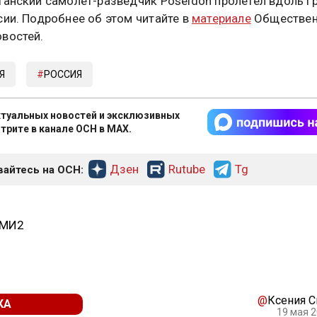
танский самолет-разведчик Poseidon пролетел вдоль г
сии. Подробнее об этом читайте в
материале
Обществен
востей.
Я
РОССИЯ
туальных новостей и эксклюзивных
трите в канале ОСН в MAX.
Дзен
Rutube
Tg
айтесь на ОСН:
СМИ2
@
Ксения 
КА
19 мая 2