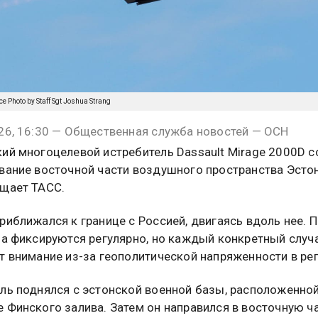
rce Photo by Staff Sgt Joshua Strang
26, 16:30 — Общественная служба новостей — ОСН
ий многоцелевой истребитель Dassault Mirage 2000D 
вание восточной части воздушного пространства Эстон
щает ТАСС.
риближался к границе с Россией, двигаясь вдоль нее. 
па фиксируются регулярно, но каждый конкретный случ
т внимание из-за геополитической напряженности в рег
ль поднялся с эстонской военной базы, расположенной
 Финского залива. Затем он направился в восточную ч