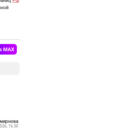
раниц
РФ
ной
Смирнова
026, 16:30