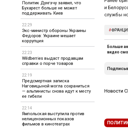
Ранее бри
Политик Дунгэчу заявил, что
и Белорус
Бухарест больше не может
поддерживать Киев
службы но
22:29
ФРАНЦИ
Экс-министр обороны Украины
Федоров: Украине мешает
коррупция
Больше ак
видео смо
22:23
Wildberries выдаст продавцам
справки о порче товаров
Подписыв
22:19
Предсмертная записка
Наговицыной могла сохраниться
Новости 
— альпинисты снова идут к месту
ее гибели
22:14
Ямпольская выступила против
нелицензионных показов
ПОЛИТИ
фильмов в кинотеатрах