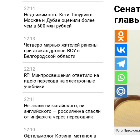
Сенат
22:14
Недвижимость Кети Топурии в
глав
Москве и Дубае оценили более
чем в 600 млн рублей
22:13
Четверо мирных жителей ранены
при атаках дронов ВСУ в
Белгородской области
22:12
RT: Минпросвещения ответило на
идею перехода на электронные
учебники
22:11
Не знали ни китайского, ни
английского — россиянина спасли
от инфаркта через переводчик
22:10
Фото: Пресс-слу
Офтальмолог Козина: метанол в