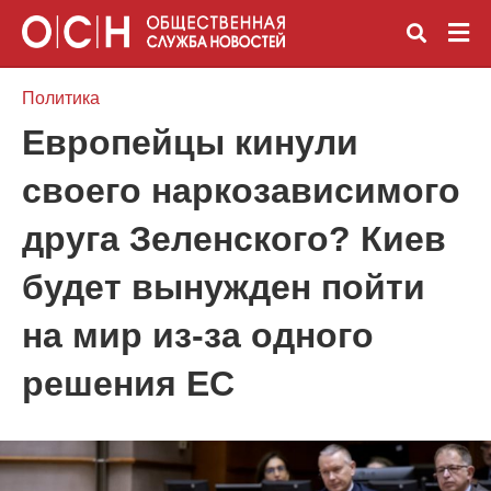
Политика
Европейцы кинули
Вве
своего наркозависимого
зап
и
наж
друга Зеленского? Киев
Ente
будет вынужден пойти
на мир из-за одного
решения ЕС