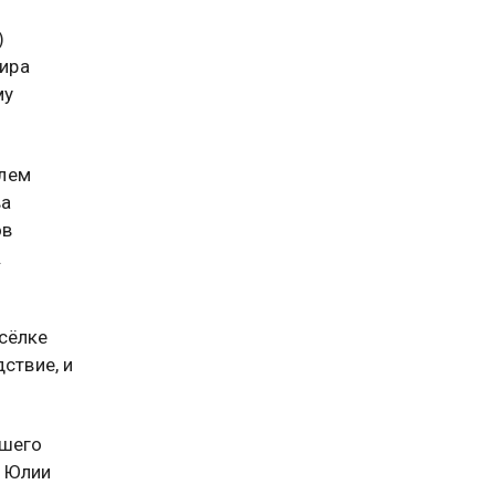
)
ира
му
елем
ва
ов
.
сёлке
ствие, и
вшего
о Юлии