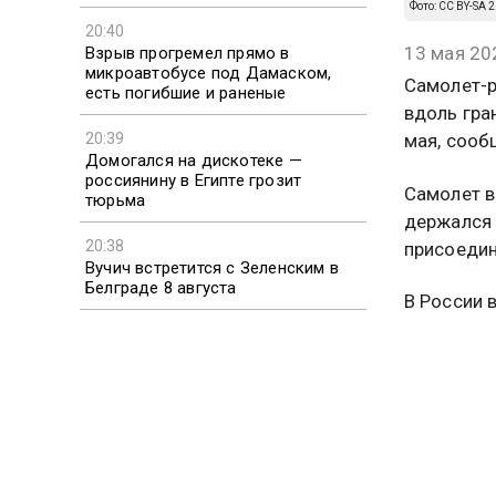
Фото: CC BY-SA 2
20:40
13 мая 20
Взрыв прогремел прямо в
микроавтобусе под Дамаском,
Самолет-р
есть погибшие и раненые
вдоль гра
20:39
мая, сооб
Домогался на дискотеке —
россиянину в Египте грозит
Самолет в
тюрьма
держался 
20:38
присоедин
Вучич встретится с Зеленским в
Белграде 8 августа
В России 
западных 
Москва, с
До этого 
вновь
про
Ранее соо