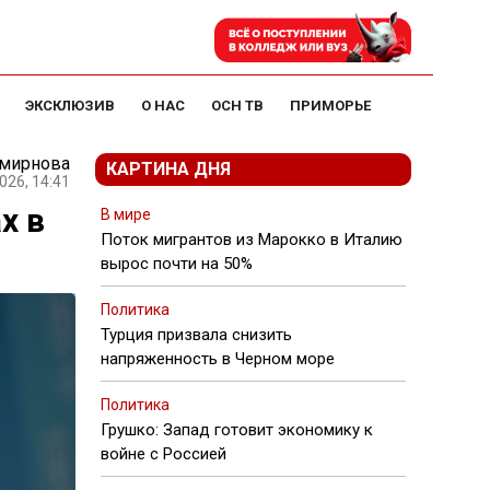
ЭКСКЛЮЗИВ
О НАС
ОСН ТВ
ПРИМОРЬЕ
Смирнова
КАРТИНА ДНЯ
026, 14:41
х в
В мире
Поток мигрантов из Марокко в Италию
вырос почти на 50%
Политика
Турция призвала снизить
напряженность в Черном море
Политика
Грушко: Запад готовит экономику к
войне с Россией