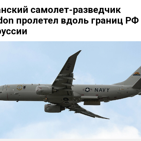
нский самолет-разведчик
don пролетел вдоль границ РФ
руссии