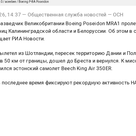
.0 / aceebee / Boeing P-8A Poseidon
26, 14:37 — Общественная служба новостей — ОСН
азведчик Великобритании Boeing Poseidon MRA1 проле
ниц Калининградской области и Белоруссии. Об этом в с
щает РИА Новости.
ылетел из Шотландии, пересек территорию Дании и По
в 50 км от границы, дошел до Бреста и вернулся. К мис
ился эстонский самолет Beech King Air 350ER.
в последнее время фиксируют рекордную активность Н
границ. Альянс называет это «сдерживанием агрессии»
о своей стороны, выражает обеспокоенность по этому 
стало известно о том, что американский самолет-разве
летел
над Черным морем у границ РФ.
бщалось, что российские Ту-22М3 пролетели над Балт