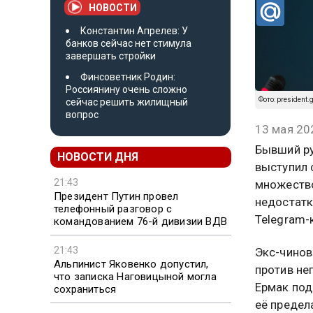
НОВОСТИ
Константин Апрелев: У
банков сейчас нет стимула
завершать стройки
Финсоветник Родин:
Россиянину очень сложно
Фото: president.
сейчас решить жилищный
вопрос
13 мая 20
Бывший ру
НОВОСТИ ДНЯ
выступил с
21:43
множество
Президент Путин провел
недостатк
телефонный разговор с
Telegram-
командованием 76-й дивизии ВДВ
21:43
Экс-чинов
Альпинист Яковенко допустил,
против не
что записка Наговицыной могла
Ермак под
сохраниться
её предел