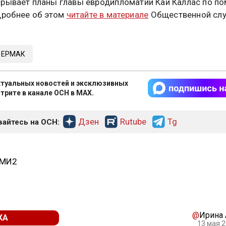
рывает планы главы евродипломатии Каи Каллас по п
дробнее об этом
читайте в материале
Общественной сл
 ЕРМАК
туальных новостей и эксклюзивных
трите в канале ОСН в MAX.
Дзен
Rutube
Tg
айтесь на ОСН:
СМИ2
@
Ирина
КА
13 мая 2