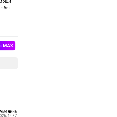
омощи
ужбы
 Амелина
026, 14:37