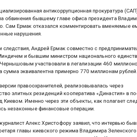
циализированная антикоррупционная прокуратура (САП
а обвинения бывшему главе офиса президента Владим
о. Сам Ермак отказался комментировать вменяемые е
нные нарушения.
 следствия, Андрей Ермак совместно с предпринимат
Миндичем и бывшим министром национального единст
Чернышовым участвовали в легализации 460 миллион
та сумма эквивалентна примерно 770 миллионам рублей
 версии правоохранителей, реализовывалась через
ство элитных резиденций кооператива «Династия» в по
д Киевом. Именно через эти объекты, как полагает след
сь незаконные финансовые операции.
журналист Алекс Христофору заявил, что интервью бы
ретаря главы киевского режима Владимира Зеленског