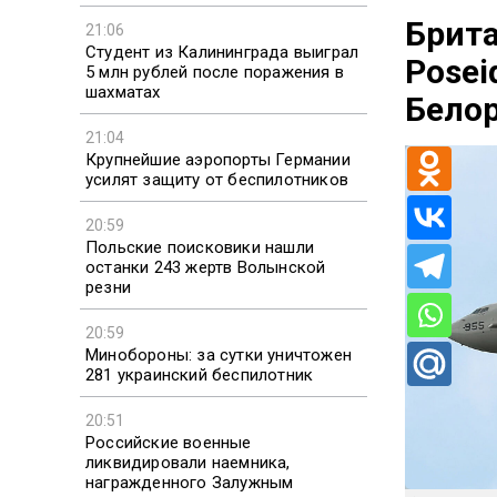
Брита
21:06
Студент из Калининграда выиграл
Posei
5 млн рублей после поражения в
шахматах
Бело
21:04
Крупнейшие аэропорты Германии
усилят защиту от беспилотников
20:59
Польские поисковики нашли
останки 243 жертв Волынской
резни
20:59
Минобороны: за сутки уничтожен
281 украинский беспилотник
20:51
Российские военные
ликвидировали наемника,
награжденного Залужным