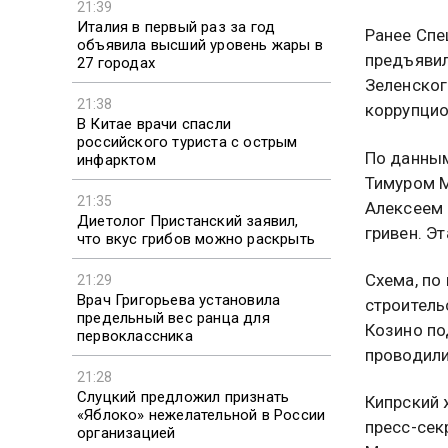
21:39
Италия в первый раз за год
Ранее Спе
объявила высший уровень жары в
предъявил
27 городах
Зеленског
21:38
коррупцио
В Китае врачи спасли
российского туриста с острым
По данным
инфарктом
Тимуром 
21:35
Алексеем 
Диетолог Пристанский заявил,
гривен. Э
что вкус грибов можно раскрыть
Схема, по
21:29
Врач Григорьева установила
строитель
предельный вес ранца для
Козино по
первоклассника
проводили
21:28
Слуцкий предложил признать
Кипрский 
«Яблоко» нежелательной в России
пресс-сек
организацией