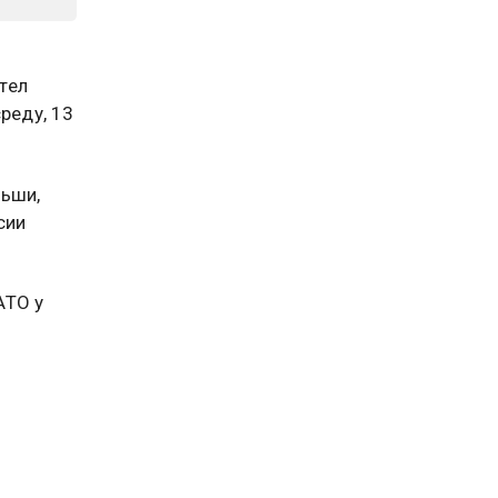
тел
реду, 13
льши,
сии
АТО у
,
поводу.
дчик
ийским