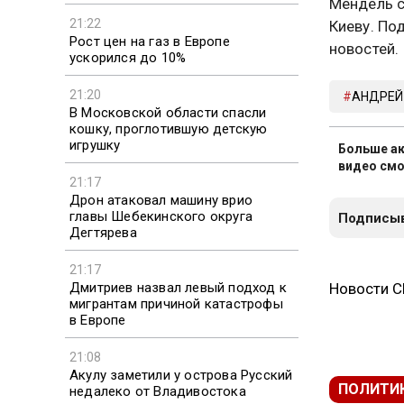
Мендель с
21:22
Киеву. По
Рост цен на газ в Европе
новостей.
ускорился до 10%
21:20
АНДРЕЙ
В Московской области спасли
кошку, проглотившую детскую
игрушку
Больше ак
видео смо
21:17
Дрон атаковал машину врио
главы Шебекинского округа
Подписыв
Дегтярева
21:17
Дмитриев назвал левый подход к
Новости 
мигрантам причиной катастрофы
в Европе
21:08
Акулу заметили у острова Русский
ПОЛИТИ
недалеко от Владивостока