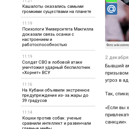
11:21
Кашалоты оказались самыми
громкими существами на планете
11:19
Психологи Университета Макгилла
доказали связь осанки с
настроением и
работоспособностью
Фото: wiki comm
11:19
2 декабря
Солдат СВО в лобовой атаке
Бывший ам
уничтожил ударный беспилотник
«Хорнет» ВСУ
призывом
угроз в а
11:16
На Кубани объявили экстренное
Так, спик
предупреждение из-за жары до
39 градусов
«Если вы 
11:14
привлекат
Кошки против собак: ученые
санкции».
сравнили интеллект и развенчали
главные мифы