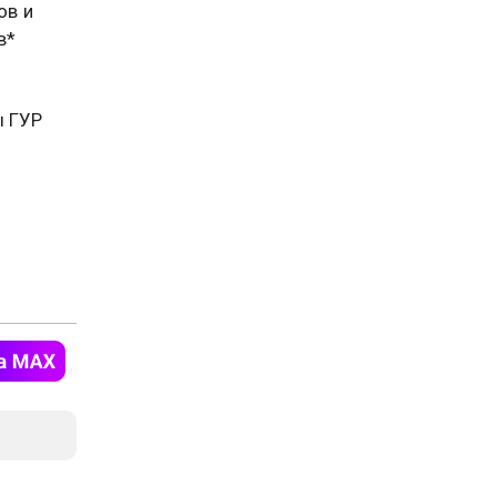
ов и
в*
ы ГУР