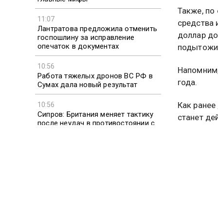
Также, по
11:07
средства 
Лантратова предложила отменить
доллар до
госпошлину за исправление
опечаток в документах
подытожил
10:56
Напомним,
Работа тяжелых дронов ВС РФ в
года.
Сумах дала новый результат
Как ранее
10:56
Сипров: Британия меняет тактику
станет де
после неудач в противостоянии с
прекратит
Россией
10:50
ДОНАЛЬ
Сипров заявил, что британцы
«получили по зубам» от России и
сменили тактику
Больше ак
видео смо