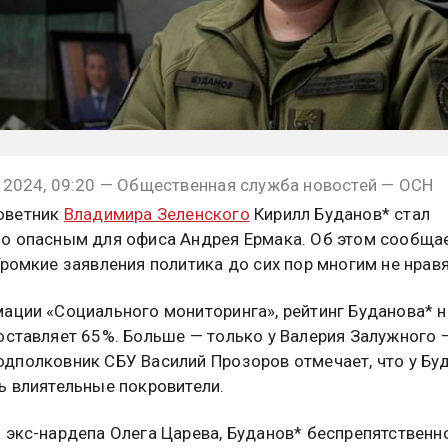
 2024, 09:20 — Общественная служба новостей — ОСН
оветник
Владимира Зеленского
Кирилл Буданов* стал
о опасным для офиса Андрея Ермака. Об этом сообща
Громкие заявления политика до сих пор многим не нравя
ации «Социального мониторинга», рейтинг Буданова* н
оставляет 65%. Больше — только у Валерия Залужного 
дполковник СБУ Василий Прозоров отмечает, что у Бу
ь влиятельные покровители.
 экс-нардепа Олега Царева, Буданов* беспрепятственн