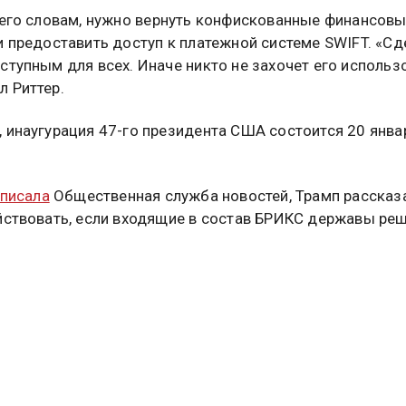
 его словам, нужно
вернуть конфискованные финансов
и предоставить доступ к платежной системе SWIFT. «Сд
ступным для всех. Иначе никто не захочет его использо
 Риттер.
 инаугурация 47-го президента США состоится 20 янва
писала
Общественная служба новостей, Трамп рассказа
йствовать, если входящие в состав БРИКС державы ре
ь применять американский доллар.
Д ТРАМП
туальных новостей и эксклюзивных
трите в канале ОСН в MAX.