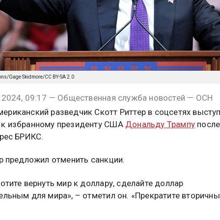
ons/Gage Skidmore/CC BY-SA 2.0
 2024, 09:17 — Общественная служба новостей — ОСН
ериканский разведчик Скотт Риттер в соцсетях выступ
 к избранному президенту США
Дональду Трампу
после
дрес БРИКС.
ер предложил отменить санкции.
хотите вернуть мир к доллару, сделайте доллар
ельным для мира», – отметил он. «
Прекратите вторичны