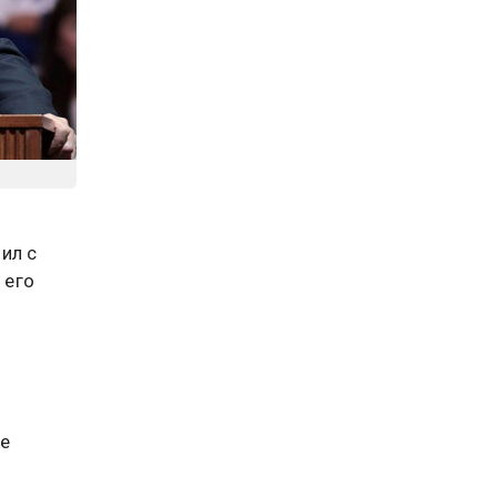
ил с
 его
е