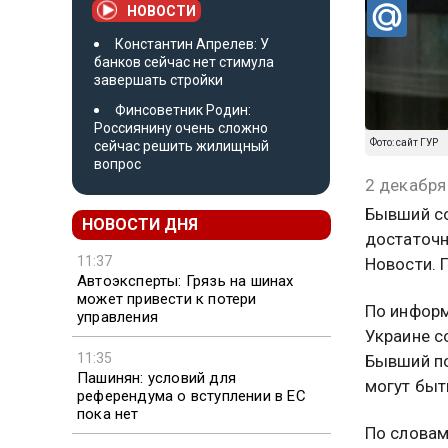
НОВОСТИ
Константин Апрелев: У
банков сейчас нет стимула
завершать стройки
Финсоветник Родин:
Россиянину очень сложно
Фото: сайт ГУР
сейчас решить жилищный
вопрос
2 декабря
Бывший с
НОВОСТИ ДНЯ
достаточн
11:37
Новости. 
Автоэксперты: Грязь на шинах
может привести к потери
По информ
управления
Украине с
11:35
Бывший по
Пашинян: условий для
могут быт
референдума о вступлении в ЕС
пока нет
По словам