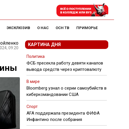
ЭКСКЛЮЗИВ
О НАС
ОСН ТВ
ПРИМОРЬЕ
мойленко
КАРТИНА ДНЯ
024, 09:20
Политика
ФСБ пресекла работу девяти каналов
аины
вывода средств через криптовалюту
В мире
Bloomberg узнал о серии самоубийств в
киберкомандовании США
Спорт
AFA поддержала президента ФИФА
Инфантино после собрания