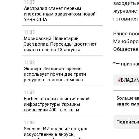
11:35
заходить 
Австралия станет первым
журналист
иностранным заказчиком новой
готовится
УРВВ США
11:33
Ранее соо
Московский Планетарий:
Миноборо
Звездопад Персеиды достигнет
Обществен
пика в ночь на 13 августа
11:32
*— призна
Эксперт Литвинов: зрение
использует почти две трети
ресурсов головного мозга
ВЛАДИМ
11:32
Больше ак
Forbes: потери логистической
инфраструктуры Украины
видео смо
превысили 400 тыс. кв. м
Подписыв
11:30
Science: ИИ впервые создал
искусственные вирусы,