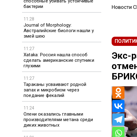
способные убивать устойчивые
бактерии
Новости 
11:28
Journal of Morphology:
Австралийские биологи нашли у
змей шею
ПОЛИТИ
11:27
Экс-р
Xataka: Россия нашла способ
сделать американские спутники
отмен
глухими
БРИК
11:27
Тараканы усваивают родной
запах и микробиом через
поедание фекалий
11:24
Олени оказались главными
производителями метана среди
диких животных