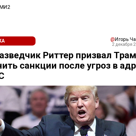
СМИ2
@
Игорь Ч
КА
2 декабря 2
азведчик Риттер призвал Тра
ить санкции после угроз в ад
С