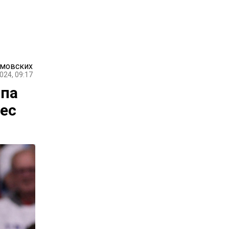
амовских
024, 09:17
мпа
рес