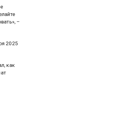
ые
елайте
вать», –
ря 2025
л, как
шат