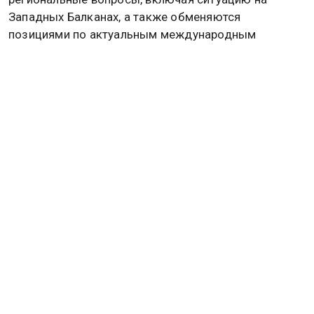
Западных Балканах, а также обменяются
позициями по актуальным международным
кризисам.
Последовательность недавних визитов — сначала
Дональда Трампа, затем Владимира Путина, а
теперь
Александра Вучича
— подчёркивает для
Пекина роль центра дипломатии и возможность
демонстрации статуса глобального партнёра.
Приём лидеров из разных регионов позволяет
Китаю укреплять экономические и политические
связи, продвигать собственные инициативы и
показывать гибкость внешней политики.
Для Сербии усиление сотрудничества с Китаем
может послужить ускорению реализации
инфраструктурных проектов и притоку инвестиций,