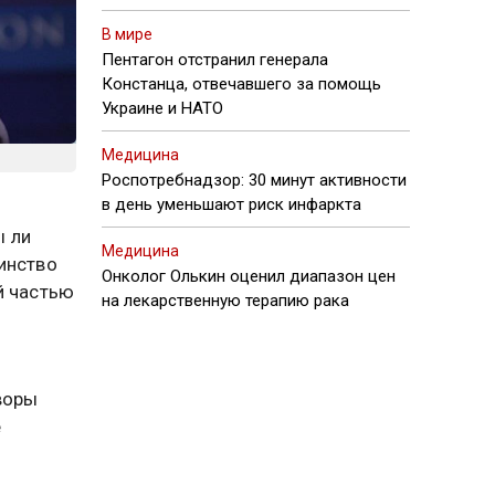
В мире
Пентагон отстранил генерала
Констанца, отвечавшего за помощь
Украине и НАТО
Медицина
Роспотребнадзор: 30 минут активности
в день уменьшают риск инфаркта
ы ли
Медицина
инство
Онколог Олькин оценил диапазон цен
й частью
на лекарственную терапию рака
воры
е