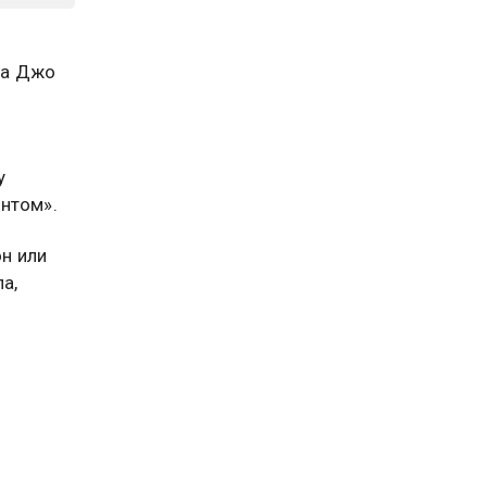
ка Джо
у
нтом».
он или
а,
 Политик