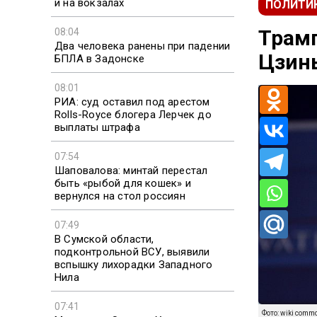
и на вокзалах
ПОЛИТИ
Трамп
08:04
Два человека ранены при падении
Цзин
БПЛА в Задонске
08:01
РИА: суд оставил под арестом
Rolls-Royce блогера Лерчек до
выплаты штрафа
07:54
Шаповалова: минтай перестал
быть «рыбой для кошек» и
вернулся на стол россиян
07:49
В Сумской области,
подконтрольной ВСУ, выявили
вспышку лихорадки Западного
Нила
07:41
Фото: wiki comm