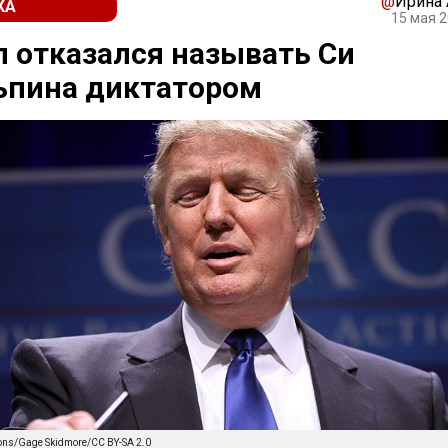
@
Ирина
КА
15 мая 2
 отказался называть Си
ьпина диктатором
ons/Gage Skidmore/CC BY-SA 2.0