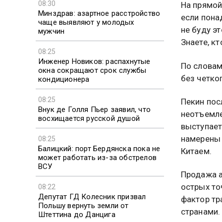
08:30
На прямой
Минздрав: азартное расстройство
если пона
чаще выявляют у молодых
не буду эт
мужчин
Знаете, кт
08:25
Инженер Новиков: распахнутые
По словам
окна сокращают срок службы
без четко
кондиционера
08:25
Пекин пос
Внук де Голля Пьер заявил, что
неотъемле
восхищается русской душой
выступает
намерены 
08:25
Балицкий: порт Бердянска пока не
Китаем.
может работать из-за обстрелов
ВСУ
Продажа а
острых то
08:22
Депутат ГД Колесник призвал
фактор тр
Польшу вернуть земли от
странами.
Штеттина до Данцига