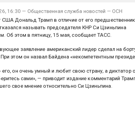
26, 16:30 — Общественная служба новостей — ОСН
 США Дональд Трамп в отличие от его предшественни
тказался называть председателя КНР Си Цзиньпина
м. Об этом в пятницу, 15 мая, сообщает ТАСС.
вующее заявление американский лидер сделал на борт
 При этом он назвал Байдена «некомпетентным президе
 его, он очень умный и любит свою страну, а диктатор 
беритесь сами», — приводит издание комментарий Трамп
его свое мнение относительно Си Цзиньпина.
 президент США Дональд Трамп
охарактеризовал
свои
 с лидером КНДР Ким Чен Ыном как «очень хорошие».
бщил, что между ними сохраняется контакт.
бщалось, что Трамп анонсировал четыре встречи с Си