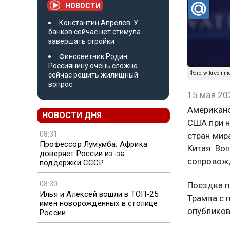
НОВОСТИ
Константин Апрелев: У
банков сейчас нет стимула
завершать стройки
Финсоветник Родин:
Россиянину очень сложно
Фото: wiki comm
сейчас решить жилищный
вопрос
15 мая 20
Американс
НОВОСТИ ДНЯ
США при н
08:31
стран мир
Профессор Лумумба: Африка
Китая. Во
доверяет России из-за
сопровожд
поддержки СССР
08:30
Поездка п
Илья и Алексей вошли в ТОП-25
Трампа с 
имен новорожденных в столице
опубликов
России