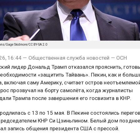
ons/Gage Skidmore/CC BY-SA 2.0
26, 16:44 — Общественная служба новостей — ОСН
кий лидер Дональд Трамп отказался прояснить, готов
еобходимости «защитить Тайвань». Пекин, как и больш
а, включая саму Америку, считает остров неотъемлемо
прос прозвучал на борту самолёта, когда журналисты
али Трампа после завершения его госвизита в КНР.
родлилась с 13 по 15 мая. В Пекине состоялись перего
председателем КНР Си Цзиньпином. Белый дом поздне
ал запись общения президента США с прессой.