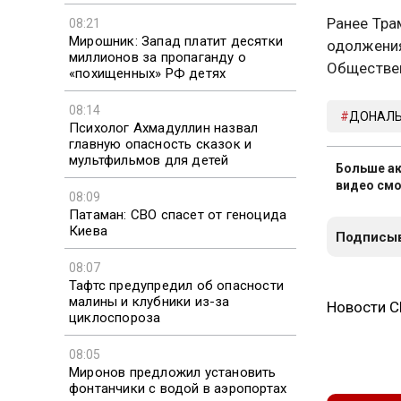
Ранее Тра
08:21
Мирошник: Запад платит десятки
одолжения
миллионов за пропаганду о
Обществен
«похищенных» РФ детях
08:14
ДОНАЛЬ
Психолог Ахмадуллин назвал
главную опасность сказок и
мультфильмов для детей
Больше ак
видео смо
08:09
Патаман: СВО спасет от геноцида
Киева
Подписыв
08:07
Тафтс предупредил об опасности
малины и клубники из-за
Новости 
циклоспороза
08:05
Миронов предложил установить
фонтанчики с водой в аэропортах