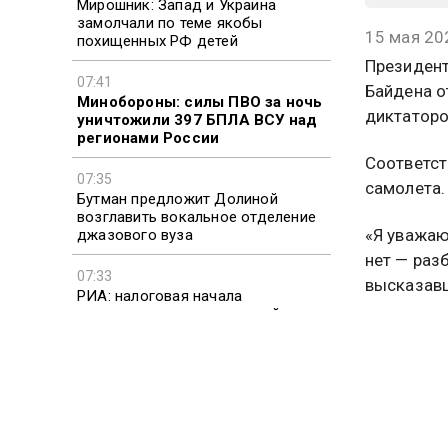
Мирошник: Запад и Украина
замолчали по теме якобы
15 мая 20
похищенных РФ детей
Президент
07:41
Байдена о
Минобороны: силы ПВО за ночь
диктаторо
уничтожили 397 БПЛА ВСУ над
регионами России
Соответст
07:35
самолета.
Бутман предложит Долиной
возглавить вокальное отделение
«Я уважаю
джазового вуза
нет — раз
07:33
высказавш
РИА: налоговая начала
ликвидацию косметической
До этого
компании блогера Карины Кросс
отношения
также соо
Ранее соо