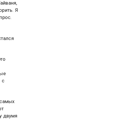
айваня,
орить. Я
прос.
стался
это
рые
 с
 самых
от
у двумя