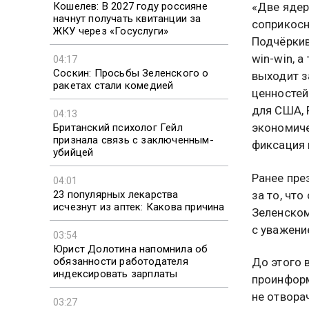
Кошелев: В 2027 году россияне
«Две ядер
начнут получать квитанции за
соприкосн
ЖКУ через «Госуслуги»
Подчёркив
win-win, а
04:17
Соскин: Просьбы Зеленского о
выходит з
ракетах стали комедией
ценностей
для США, 
04:13
экономиче
Британский психолог Гейл
признала связь с заключенным-
фиксация 
убийцей
Ранее пре
04:01
23 популярных лекарства
за то, чт
исчезнут из аптек: Какова причина
Зеленском
с уважени
03:54
Юрист Долотина напомнила об
обязанности работодателя
До этого 
индексировать зарплаты
проинформ
не отвора
03:27