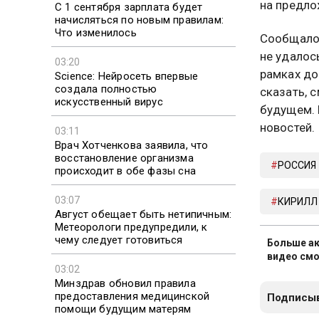
на предло
С 1 сентября зарплата будет
начисляться по новым правилам:
Что изменилось
Сообщалос
не удалос
03:20
рамках до
Science: Нейросеть впервые
создала полностью
сказать, 
искусственный вирус
будущем. 
новостей.
03:11
Врач Хотченкова заявила, что
восстановление организма
РОССИЯ
происходит в обе фазы сна
03:07
КИРИЛЛ
Август обещает быть нетипичным:
Метеорологи предупредили, к
чему следует готовиться
Больше ак
видео смо
03:02
Минздрав обновил правила
предоставления медицинской
Подписыв
помощи будущим матерям