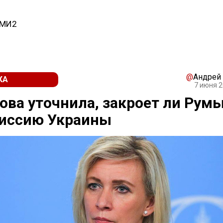
СМИ2
@
Андрей
КА
7 июня 2
ова уточнила, закроет ли Рум
иссию Украины