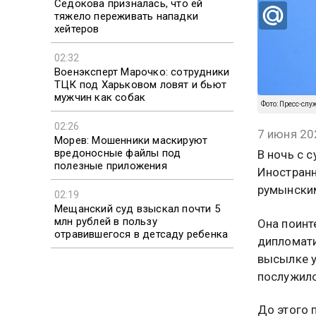
Седокова призналась, что ей
тяжело переживать нападки
хейтеров
02:32
Военэксперт Марочко: сотрудники
ТЦК под Харьковом ловят и бьют
мужчин как собак
Фото: Пресс-сл
02:26
7 июня 20
Морев: Мошенники маскируют
вредоносные файлы под
В ночь с 
полезные приложения
Иностранн
румынским
02:19
Мещанский суд взыскал почти 5
млн рублей в пользу
Она поинт
отравившегося в детсаду ребенка
дипломати
высылке у
послужило
До этого 