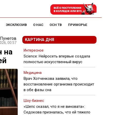
ЭКСКЛЮЗИВ
О НАС
ОСН ТВ
ПРИМОРЬЕ
 Пунегов
КАРТИНА ДНЯ
026, 00:57
н на
Интересное
Science: Нейросеть впервые создала
ей
полностью искусственный вирус
Медицина
Врач Хотченкова заявила, что
восстановление организма происходит
в обе фазы сна
Шоу-бизнес
«Шепс сказал, что я не виновата»:
Седокова призналась, что ей тяжело