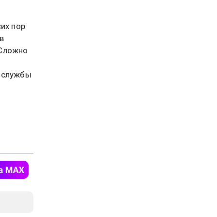
их пор
в
 Сложно
 службы