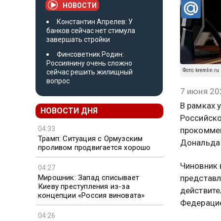
НОВОСТИ
Константин Апрелев: У
банков сейчас нет стимула
завершать стройки
Финсоветник Родин:
Россиянину очень сложно
Фото: kremlin.ru
сейчас решить жилищный
вопрос
7 июня 20
В рамках 
НОВОСТИ ДНЯ
Российско
04:33
прокоммен
Трамп: Ситуация с Ормузским
Дональда 
проливом продвигается хорошо
Чиновник 
04:27
Мирошник: Запад списывает
представл
Киеву преступления из-за
действите
концепции «Россия виновата»
Федерацие
04:26