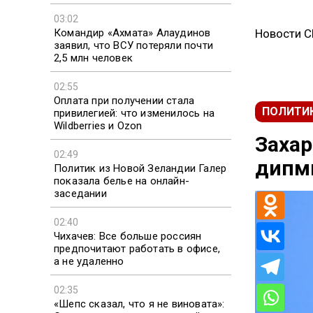
03:02
Командир «Ахмата» Алаудинов
Новости 
заявил, что ВСУ потеряли почти
2,5 млн человек
02:55
Оплата при получении стала
ПОЛИТИ
привилегией: что изменилось на
Wildberries и Ozon
Захар
02:49
дипм
Политик из Новой Зеландии Галер
показала белье на онлайн-
заседании
02:40
Чихачев: Все больше россиян
предпочитают работать в офисе,
а не удаленно
02:35
«Шепс сказал, что я не виновата»: