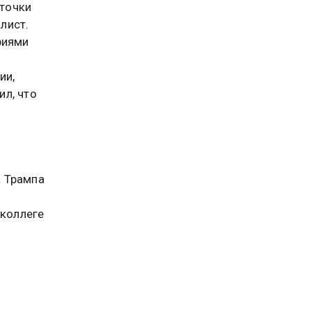
точки
лист.
риями
ии,
л, что
а Трампа
 коллеге