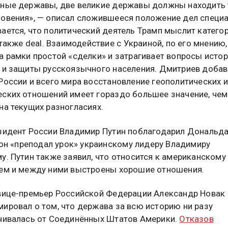
ные державы, две великие державы должны находить 
овения», — описал сложившееся положение дел специа
ается, что политический деятель
Трамп мыслит катего
 также deal. Взаимодействие с Украиной, по его мнению,
а рамки простой «сделки» и затрагивает вопросы истор
 и защиты русскоязычного населения. Дмитриев добави
России и всего мира восстановление геополитических и
ских отношений имеет гораздо большее значение, чем
на текущих разногласиях.
зидент России Владимир Путин поблагодарил Дональд
о он «преподал урок» украинскому лидеру Владимиру
у. Путин также заявил, что относится к американскому
ем и между ними выстроены хорошие отношения.
вице-премьер Российской Федерации Александр Новак
ировал о том, что держава за всю историю ни разу
чивалась от Соединённых Штатов Америки.
Отказов