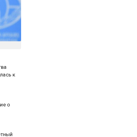
тва
лась к
ие о
отный