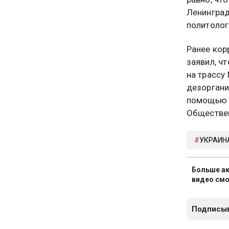
Ленинград
политолог
Ранее кор
заявил, ч
на трассу
дезоргани
помощью д
Обществен
УКРАИН
Больше ак
видео смо
Подписыв