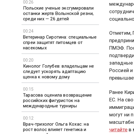
00:26
междунаро
Польские ученые эксгумировали
сотруднич
останки жертв Волынской резни,
социальной
среди них — 26 детей
00:24
Отметим, 
Ветеринар Сиротина: специальные
предприни
спреи защитят питомцев от
ПМЭФ. Пос
насекомых
подтверди
00:20
западные 
Кинолог Голубев: владельцам не
Россией и
следует ускорять адаптацию
щенка к новому дому
превышает
00:15
Ранее Кир
Тарасова оценила возвращение
ЕС. На св
российских фигуристок на
международные турниры
иммиграци
могут ни 
00:12
масштабны
Врач-трихолог Ольга Кохас: на
читайте
в 
рост волос влияет генетика и