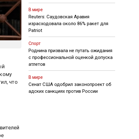
В мире
Reuters: Саудовская Аравия
израсходовала около 86% ракет для
Patriot
Спорт
Роднина призвала не путать ожидания
с профессиональной оценкой допуска
атлетов
ый
скому
В мире
ил, что
Сенат США одобрил законопроект об
адских санкциях против России
авителей
ое