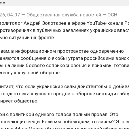
ины
26, 04:07 — Общественная служба новостей — ОСН
политолог Андрей Золотарев в эфире YouTube-канала Po
противоречиях в публичных заявлениях украинских влас
ьно ситуации на фронте.
овам, в информационном пространстве одновременно
аняются сообщения о якобы утрате российскими войс
ы на линии боевого соприкосновения и призывы готови
дессу к круговой обороне.
читает, что если украинские силы действительно добив
то подготовка крупных городов к обороне выглядит абс
ирует общество.
ой с политикой единого голоса полный провал. Это
лючающие вещи. Если мы побеждаем, то зачем? Это в
о в мае 44-го Москву бы готовили к круговой обороне и