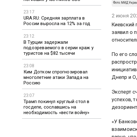
Фото: МИД Укра
23:17
2 июня 20
URA.RU: Средняя зарплата в
России выросла на 12% за год
Киевский 
заявил о 
23:12
относител
В Турции задержали
подозреваемого в серии краж у
туристов на $82 тысячи
По его сл
распростр
23:08
инициатив
Ким Дотком спрогнозировал
Днепр и О
многолетние атаки Запада на
Россию
Эксперт с
23:07
успехов, 
Трамп покинул круглый стол в
дезориент
госдепе, сославшись на
необходимость «вести войну»
«У Банков
взаимоиск
равно, чт