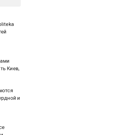
liteka
тей
ками
ть Киев,
аются
урдной и
се
ли