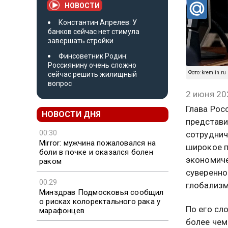
НОВОСТИ
Константин Апрелев: У
банков сейчас нет стимула
завершать стройки
Финсоветник Родин:
Россиянину очень сложно
Фото: kremlin.ru
сейчас решить жилищный
вопрос
2 июня 20
Глава Рос
НОВОСТИ ДНЯ
представи
00:30
сотруднич
Mirror: мужчина пожаловался на
широкое п
боли в почке и оказался болен
экономиче
раком
суверенно
00:29
глобализм
Минздрав Подмосковья сообщил
о рисках колоректального рака у
По его сл
марафонцев
более чем