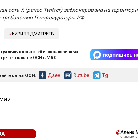
ая сеть X (ранее Twitter) заблокирована на территор
 требованию Генпрокуратуры РФ.
КИРИЛЛ ДМИТРИЕВ
туальных новостей и эксклюзивных
трите в канале ОСН в MAX.
Дзен
Rutube
Tg
айтесь на ОСН:
СМИ2
@
Алена 
КА
2 июня 2