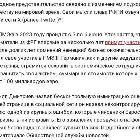
дное представительство связано с изменением подхо
еству на мировой арене. Свои мысли глава РФПИ озвуч
 сети Х (ранее Twitter)*.
ПМЭФ в 2023 году пройдет с 3 по 6 июня. Уточняется, ч
матели из ФРГ впервые за несколько лет
примут участ
ле долгих лет сомнений немецкий бизнес окончательн
л свое участие в ПМЭФ. Германия, как и другие ведущи
страны, стремится сохранить экономическое сотрудни
 защитить свои активы, суммарная стоимость которых
 100 миллиардов евро.
илл Дмитриев назвал бесконтрольную иммиграцию ош
оей странице в социальной сети он назвал неконтролир
ю одной из крупных ошибок, которые чиновники Евро
признать, ни исправить. Его заявление прозвучало на фо
х беспорядков, захлестнувших Париж. Подробности о
материале Общественной службы новостей.