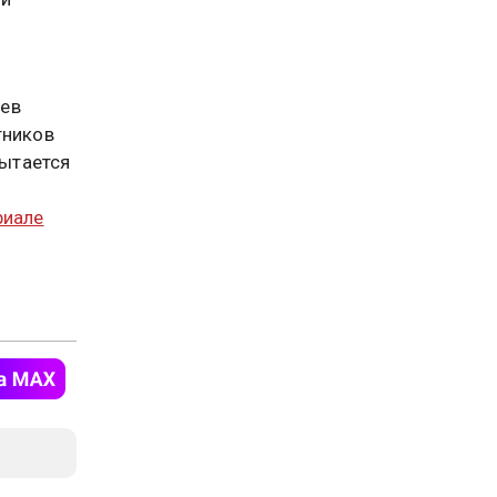
ьев
тников
пытается
риале