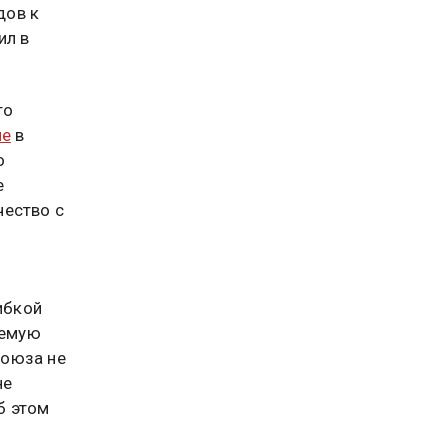
дов к
ил в
то
ие
в
о
е
чество с
ибкой
уемую
союза не
не
б этом