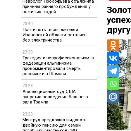
Невролог Прокофьева объяснила
причины раннего пробуждения у
Золот
пожилых людей
успех
23:40
другу
Почти пять тысяч жителей
Ивановской области остались
без электричества
23:38
Трагедия и непрофессионализм: в
федерации альпинизма
прокомментировали смерть
россиянки в Шамони
23:28
Апелляционный суд США
запретил возведение бального
зала Трампа
23:23
Минтруд предложил выдавать
двойную пенсию для семей
погибших участников СВО