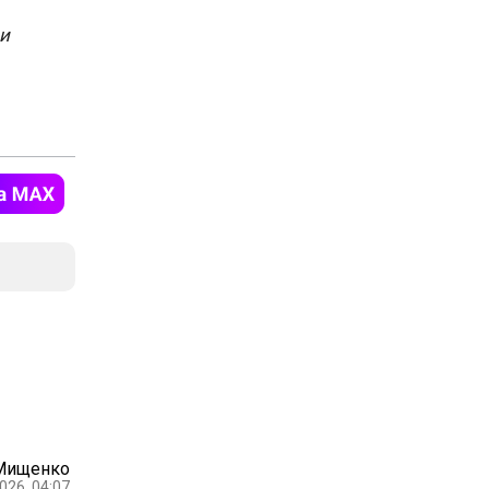
ии
Мищенко
026, 04:07