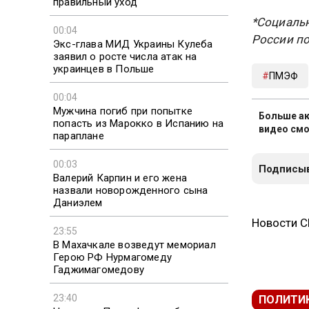
правильный уход
*Социальн
00:04
России по
Экс-глава МИД Украины Кулеба
заявил о росте числа атак на
украинцев в Польше
ПМЭФ
00:04
Мужчина погиб при попытке
Больше ак
попасть из Марокко в Испанию на
видео смо
параплане
00:03
Подписыв
Валерий Карпин и его жена
назвали новорожденного сына
Даниэлем
Новости 
23:55
В Махачкале возведут мемориал
Герою РФ Нурмагомеду
Гаджимагомедову
23:40
ПОЛИТИ