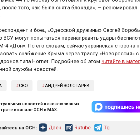
 после того, как была снята блокада», — резюмировал
.
респондент и боец «Одесской дружины» Сергей Вороб
то ВСУ могут попытаться перенаправить удары беспило
 М-4 «Дон». По его словам, сейчас украинская сторона 
зовать снабжение Крыма через трассу «Новороссия» с
ронов типа Hornet. Подробнее об этом
читайте в мате
ной службы новостей.
А
СВО
АНДРЕЙ ЗОЛОТАРЕВ
туальных новостей и эксклюзивных
трите в канале ОСН в MAX.
Дзен
Rutube
Tg
айтесь на ОСН: