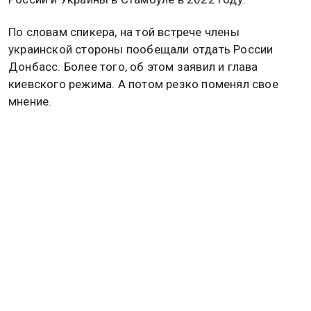
По словам спикера, на той встрече члены
украинской стороны пообещали отдать России
Донбасс. Более того, об этом заявил и глава
киевского режима. А потом резко поменял свое
мнение.
Теперь же Зеленский повсюду твердит, что Украина
не может отдать Донбасс. Что подтверждает
непоследовательность киевского главаря,
резюмировала Мендель.
Подробнее
читайте
в материале Общественной
службы новостей.
БОРИС ПИСТОРИУС
УКРАИНА