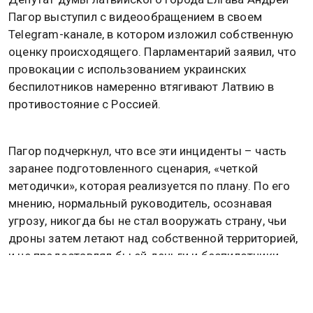
Пагор выступил с видеообращением в своем
Telegram-канале, в котором изложил собственную
оценку происходящего. Парламентарий заявил, что
провокации с использованием украинских
беспилотников намеренно втягивают Латвию в
противостояние с Россией.
Пагор подчеркнул, что все эти инциденты – часть
заранее подготовленного сценария, «четкой
методички», которая реализуется по плану. По его
мнению, нормальный руководитель, осознавая
угрозу, никогда бы не стал вооружать страну, чьи
дроны затем летают над собственной территорией,
и не предоставлял бы ей деньги и беспилотники.
Депутат указал на роль «партнеров», которые, по
его словам, втягивают республику в войну, а