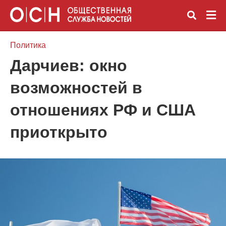
Политика
Дарчиев: окно
Вве
возможностей в
зап
и
наж
отношениях РФ и США
Ente
приоткрыто