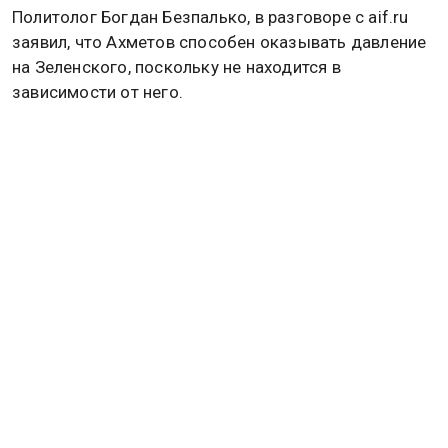
Политолог Богдан Безпалько, в разговоре с aif.ru
заявил, что Ахметов способен оказывать давление
на Зеленского, поскольку не находится в
зависимости от него.
«Ахметов — человек, который сейчас находится
за пределами Украины, который большую часть
активов утратил на Донбассе и который
от Зеленского не очень зависит. При этом,
Ахметов — это человек, который причастен
к Украине. Поэтому, может быть так», — отметил
собеседник издания.
Эксперт обратил внимание, что истоки всех
политических процессов на Украине нужно искать в
Вашингтоне. Это касается и уголовного дела
против олигарха Тимура Миндича и бывшего