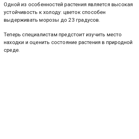
Одной из особенностей растения является высокая
устойчивость к холоду: цветок способен
выдерживать морозы до 23 градусов.
Теперь специалистам предстоит изучить место
находки и оценить состояние растения в природной
среде.
Ранее сообщалось, что лаванда помогает при
бессоннице. Подробнее об этом
читайте в
материале
Общественной службы новостей.
Дзен
MAX
Rutube
Tg
Новости СМИ2