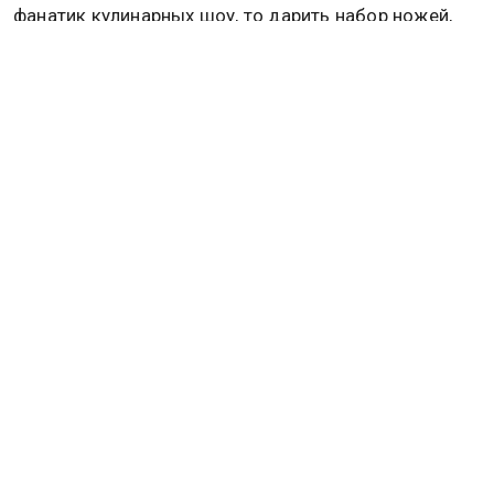
фанатик кулинарных шоу, то дарить набор ножей,
новую сковородку или кастрюлю не стоит. Все-
таки 8 марта любая женщина хочет почувствовать
себя королевой, блистать и получать комплименты,
а не держать в руке в Международный женский
день новую разделочную доску и делать вид, что
об этом и мечтала.
Нижнее белье