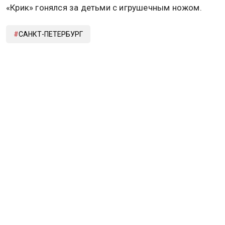
«Крик» гонялся за детьми с игрушечным ножом.
САНКТ-ПЕТЕРБУРГ
ГОСУДАРСТВЕННЫЙ ЭРМИТАЖ
Дзен
MAX
Rutube
Tg
Новости СМИ2
ПОЛИТИКА
ОБЩЕСТВО
ЭКОНОМИКА