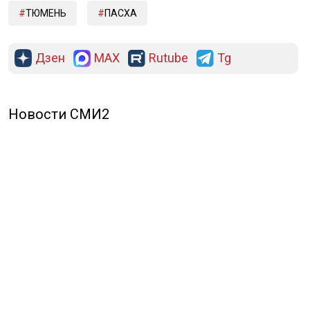
ТЮМЕНЬ
ПАСХА
Дзен
MAX
Rutube
Tg
Новости СМИ2
ПОЛИТИКА
ОБЩЕСТВО
ЭКОНОМИКА
ПРОИСШЕСТВИЯ
В МИРЕ
ЭКСКЛЮЗИВ
МНЕНИЯ
СПОРТ
КУЛЬТУРА
О НАС