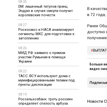
08:35
DM: лишенный титулов принц
В качеств
Эндрю в случае смерти получит
в 72 года,
королевские почести
08:27
Ранее Общ
Роскосмос и НАСА анализируют
доступно
сегменты МКС для подготовки к
получение
затоплению
08:26
ВЫПЛАТ
МИД РФ заявило о прямом
участии Румынии в помощи
Украине
Больше ак
видео смо
08:22
ТАСС: ВСУ используют дома с
мумифицированными телами под
Подписыв
пункты дислокации
08:19
Россельхозбанк: треть россиян
Новости 
определяет спелость арбуза