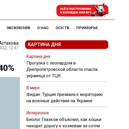
ЭКСКЛЮЗИВ
О НАС
ОСН ТВ
ПРИМОРЬЕ
Астахова
КАРТИНА ДНЯ
022, 12:47
Картина дня
Прогулка с леопардом в
-40%
Днепропетровской области спасла
украинца от ТЦК
В мире
Фидан: Турция призвала к мораторию
на военные действия на Украине
Интересное
Биолог Глазков объяснил, как кошки
находят дорогу к хозяевам за сотни