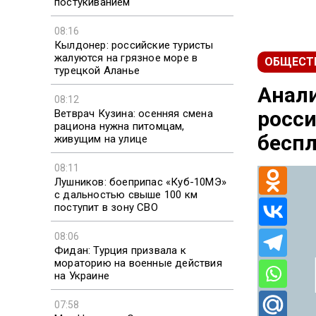
постукиванием
08:16
Кылдонер: российские туристы
жалуются на грязное море в
ОБЩЕСТ
турецкой Аланье
Анали
08:12
росси
Ветврач Кузина: осенняя смена
рациона нужна питомцам,
беспл
живущим на улице
08:11
Лушников: боеприпас «Куб-10МЭ»
с дальностью свыше 100 км
поступит в зону СВО
08:06
Фидан: Турция призвала к
мораторию на военные действия
на Украине
07:58