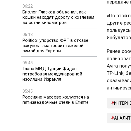
передаче 
06:22
Биолог Глазков объяснил, как
«По этой 
кошки находят дорогу к хозяевам
за сотни километров
другие ре
пользуясь
06:13
Янбулатов
Politico: упорство ФРГ в отказе
закупок газа грозит тяжелой
зимой для Европы
Ранее соо
пользоват
05:48
Avira пол
Глава МИД Турции Фидан
TP-Link, 
потребовал международной
изоляции Израиля
оказывали
антивирус
05:45
Россияне массово жалуются на
пятизвездочные отели в Египте
ИНТЕРН
АНАЛИТ