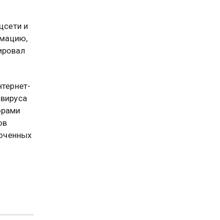
цсети и
рмацию,
ировал
тернет-
ивируса
орами
ов
люченных