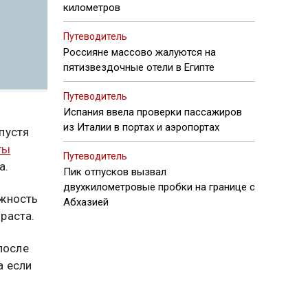
километров
Путеводитель
Россияне массово жалуются на
пятизвездочные отели в Египте
Путеводитель
Испания ввела проверки пассажиров
из Италии в портах и аэропортах
пустя
ты
Путеводитель
а.
Пик отпусков вызвал
двухкилометровые пробки на границе с
ожность
Абхазией
раста.
после
а если