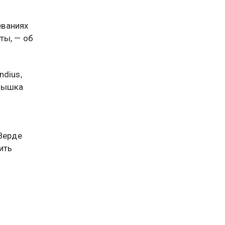
еваниях
ты, — об
ndius,
спышка
-Верде
ить
икает к
же при