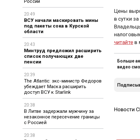
России
Цены выро
20:49
в сутки з
ВСУ начали маскировать мины
под пакеты сока в Курской
Владельцы
области
налоговым
читайте
в 
20:43
Минтруд предложил расширить
список получающих две
Больше ак
пенсии
видео смо
20:39
The Atlantic: экс-министр Федоров
Подписыв
убеждает Маска расширить
доступ ВСУ к Starlink
20:38
Новости 
В Литве задержали мужчину за
незаконное пересечение границы
с Россией
20:38