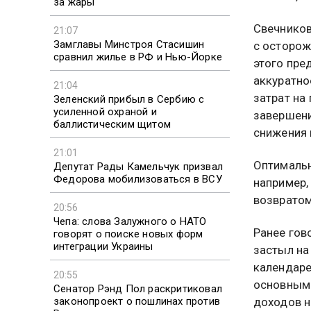
за жары
Свечников
21:07
Замглавы Минстроя Стасишин
с осторож
сравнил жилье в РФ и Нью-Йорке
этого пре
аккуратно
21:04
затрат на
Зеленский прибыл в Сербию с
усиленной охраной и
завершени
баллистическим щитом
снижения 
21:01
Оптимальн
Депутат Рады Камельчук призвал
Федорова мобилизоваться в ВСУ
например,
возвратом
20:56
Чепа: слова Залужного о НАТО
Ранее гов
говорят о поиске новых форм
интеграции Украины
застыл на
календаре
20:55
основным
Сенатор Рэнд Пол раскритиковал
законопроект о пошлинах против
доходов н