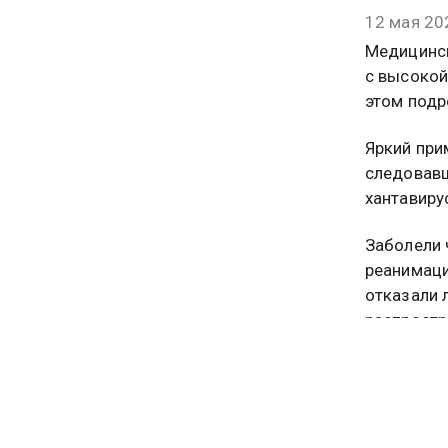
12 мая 20
Медицинск
с высокой
этом подр
Яркий при
следовавш
хантавиру
Заболели 
реанимаци
отказали 
распростр
Хантавиру
человеку 
вдыхании 