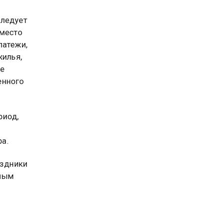
следует
вместо
латежи,
жилья,
ле
енного
риод,
а.
аздники
бным
.