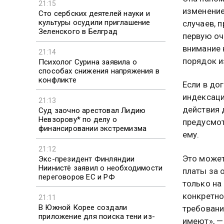
21:15
изменение
Сто сербских деятелей науки и
культуры осудили приглашение
случаев, 
Зеленского в Белград
первую оч
внимание 
21:14
порядок и
Психолог Сурина заявила о
способах снижения напряжения в
конфликте
Если в до
индексаци
21:13
действия 
Суд заочно арестовал Лидию
Невзорову* по делу о
предусмот
финансировании экстремизма
ему.
21:12
Это может
Экс-президент Финляндии
Ниинистё заявил о необходимости
платы за 
переговоров ЕС и РФ
только на
конкретно
21:11
В Южной Корее создали
требовани
приложение для поиска тени из-
имеют», —