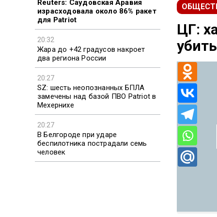
Reuters: Саудовская Аравия
ОБЩЕСТ
израсходовала около 86% ракет
для Patriot
ЦГ: х
20:32
убить
Жара до +42 градусов накроет
два региона России
20:27
SZ: шесть неопознанных БПЛА
замечены над базой ПВО Patriot в
Мехернихе
20:27
В Белгороде при ударе
беспилотника пострадали семь
человек