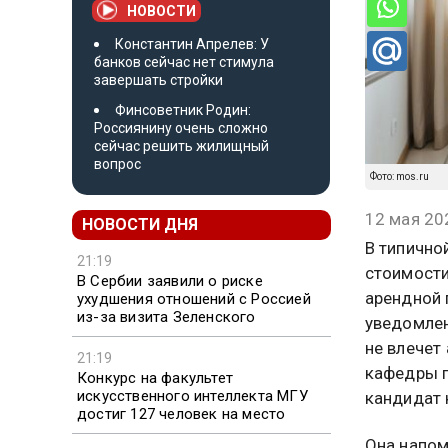
НОВОСТИ
Константин Апрелев: У
банков сейчас нет стимула
завершать стройки
Финсоветник Родин:
Россиянину очень сложно
сейчас решить жилищный
вопрос
Фото: mos.ru
12 мая 20
НОВОСТИ ДНЯ
В типично
21:19
стоимости
В Сербии заявили о риске
арендной 
ухудшения отношений с Россией
из-за визита Зеленского
уведомлен
не влечет
21:19
кафедры г
Конкурс на факультет
искусственного интеллекта МГУ
кандидат 
достиг 127 человек на место
Она напом