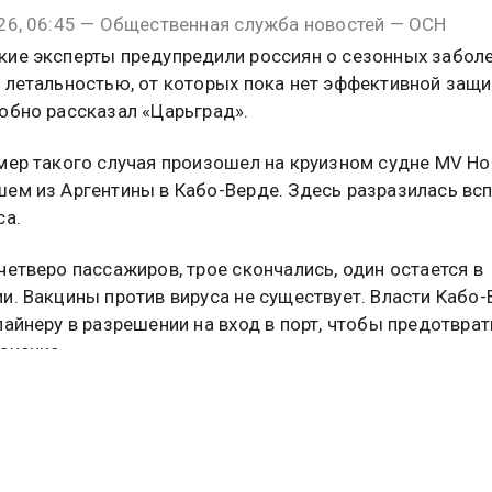
26, 06:45 — Общественная служба новостей — ОСН
ие эксперты предупредили россиян о сезонных забол
 летальностью, от которых пока нет эффективной защи
обно рассказал «Царьград».
мер такого случая произошел на круизном судне MV Ho
ем из Аргентины в Кабо-Верде. Здесь разразилась в
са.
четверо пассажиров, трое скончались, один остается в
и. Вакцины против вируса не существует. Власти Кабо
лайнеру в разрешении на вход в порт, чтобы предотврат
анение.
сы переносят грызуны и летучие мыши; инфекция прон
через контакт с их мочой, фекалиями или слюной, а так
зараженной пыли в помещениях.