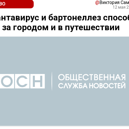
@
Виктория Са
ВО
12 мая 2
антавирус и бартонеллез спос
 за городом и в путешествии