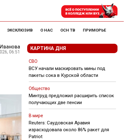
ЭКСКЛЮЗИВ
О НАС
ОСН ТВ
ПРИМОРЬЕ
 Иванова
КАРТИНА ДНЯ
026, 06:51
СВО
ВСУ начали маскировать мины под
пакеты сока в Курской области
Общество
Минтруд предложил расширить список
получающих две пенсии
В мире
Reuters: Саудовская Аравия
израсходовала около 86% ракет для
Patriot