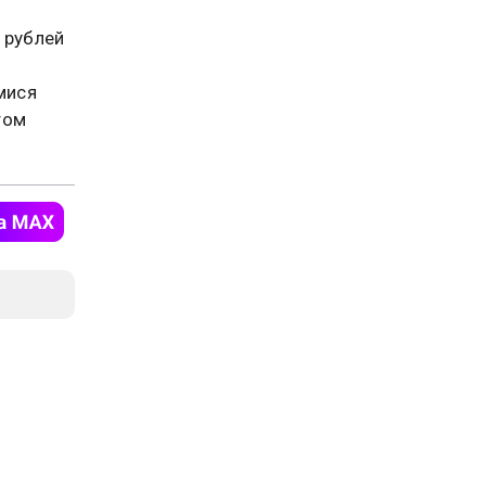
 рублей
.
мися
том