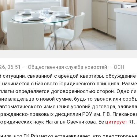
26, 06:51 — Общественная служба новостей — ОСН
й ситуации, связанной с арендой квартиры, обсуждение
 начинается с базового юридического принципа. Разм
платы определяется договоренностью сторон. Одно л
ие владельца о новой сумме, будь то звонок или сооб
 автоматического изменения условий договора, заявил
ражданско-правовых дисциплин РЭУ им. Г.В. Плеханова
юридических наук Наталья Свечникова. Ее
цитирует
RT.
нила, что ГК РФ четко устанавливает, что односторонн