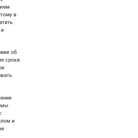
нием
тому в
атить
 и
овие об
ие срока
ре
овать
нении
ммы
с
слом и
не