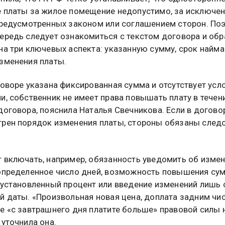
 платы за жилое помещение недопустимо, за исключе
предусмотренных законом или соглашением сторон. Поэ
ередь следует ознакомиться с текстом договора и обр
на три ключевых аспекта: указанную сумму, срок найма
зменения платы.
говоре указана фиксированная сумма и отсутствует усл
и, собственник не имеет права повышать плату в течен
договора, пояснила Наталья Свечникова. Если в догово
рен порядок изменения платы, стороны обязаны след
 включать, например, обязанность уведомить об изме
определенное число дней, возможность повышения су
 установленный процент или введение изменений лишь 
й даты. «Произвольная новая цена, доплата задним чи
е «с завтрашнего дня платите больше» правовой силы 
 уточнила она.