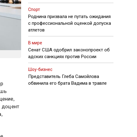
Спорт
Роднина призвала не путать ожидания
с профессиональной оценкой допуска
атлетов
В мире
Сенат США одобрил законопроект об
адских санкциях против России
Шоу-бизнес
Представитель Глеба Самойлова
ер
обвинила его брата Вадима в травле
ишь
щение,
а доцент
,
ее