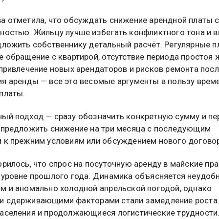
а отметила, что обсуждать снижение арендной платы 
ностью. Жильцу лучше избегать конфликтного тона и 
дложить собственнику детальный расчёт. Регулярные п
е обращение с квартирой, отсутствие периода простоя 
 привлечение новых арендаторов и рисков ремонта пос
я аренды — все это весомые аргументы в пользу врем
платы.
ый подход — сразу обозначить конкретную сумму и пе
 предложить снижение на три месяца с последующим
 к прежним условиям или обсуждением нового договор
орилось, что спрос на посуточную аренду в майские пр
 уровне прошлого года. Динамика объясняется неудо
м и аномально холодной апрельской погодой, однако
и сдерживающими факторами стали замедление роста
аселения и продолжающиеся логистические трудности