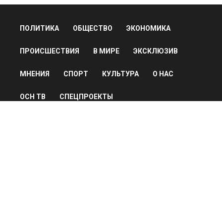
ПОЛИТИКА
ОБЩЕСТВО
ЭКОНОМИКА
ПРОИСШЕСТВИЯ
В МИРЕ
ЭКСКЛЮЗИВ
МНЕНИЯ
СПОРТ
КУЛЬТУРА
О НАС
ОСН ТВ
СПЕЦПРОЕКТЫ
НОВОСТИ КОМПАНИЙ
© 2026
Все права защищены
Мы в соцсетях