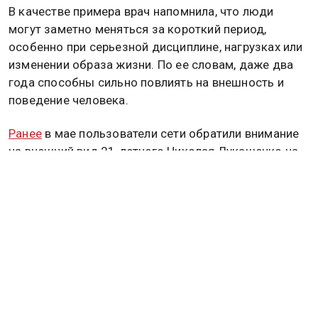
В качестве примера врач напомнила, что люди
могут заметно меняться за короткий период,
особенно при серьезной дисциплине, нагрузках или
изменении образа жизни. По ее словам, даже два
года способны сильно повлиять на внешность и
поведение человека.
Ранее
в мае пользователи сети обратили внимание
на внешний вид 21-летнего Николая Лукашенко на
параде Победы в Москве. Он присутствовал на
праздничных мероприятиях в честь 81-й
годовщины Победы в Великой Отечественной
войне.
Ранее Лукашенко и его младший сын приняли
участие в субботнике и посадили дерево.
Подробнее об этом
читайте в материале
Общественной службы новостей.