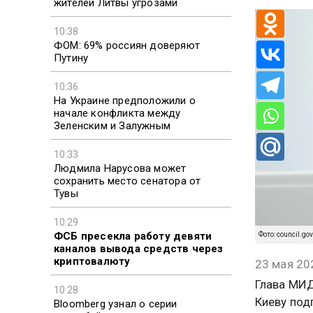
жителей Литвы угрозами
10:38
ФОМ: 69% россиян доверяют
Путину
10:36
На Украине предположили о
начале конфликта между
Зеленским и Залужным
10:33
Людмила Нарусова может
сохранить место сенатора от
Тувы
10:29
ФСБ пресекла работу девяти
Фото: council.gov
каналов вывода средств через
криптовалюту
23 мая 20
Глава МИД
10:28
Киеву под
Bloomberg узнал о серии