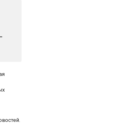
—
ая
ых
востей.