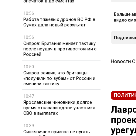
опечаток в документах
10:56
Больше ак
Работа тяжелых дронов ВС РФ в
видео смо
Сумах дала новый результат
10:56
Подписыв
Сипров: Британия меняет тактику
после неудач в противостоянии с
Россией
Новости 
10:50
Сипров заявил, что британцы
«получили по зубам» от России и
сменили тактику
ПОЛИТИ
10:47
Ярославские чиновники долгое
Лавро
время отказали вдове участника
СВО в выплатах
проек
10:39
урег
Синкявичюс призвал не пугать