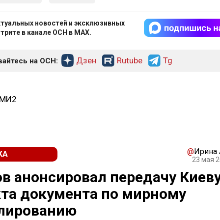
туальных новостей и эксклюзивных
трите в канале ОСН в MAX.
Дзен
Rutube
Tg
айтесь на ОСН:
СМИ2
@
Ирина
КА
23 мая 2
в анонсировал передачу Киев
та документа по мирному
улированию