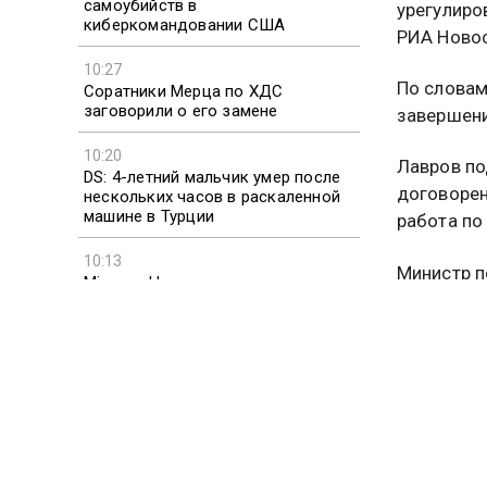
самоубийств в
урегулиро
киберкомандовании США
РИА Новос
10:27
По словам
Соратники Мерца по ХДС
заговорили о его замене
завершени
10:20
Лавров по
DS: 4-летний мальчик умер после
договорен
нескольких часов в раскаленной
машине в Турции
работа по
10:13
Министр п
Mirror: в Норвегии женщину
подготовк
посадили в тюрьму за необычное
имя сына
достижени
договорен
До этого
атаки дро
Ранее соо