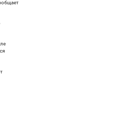
сообщает
е
уле
ся
ет
ные
 в