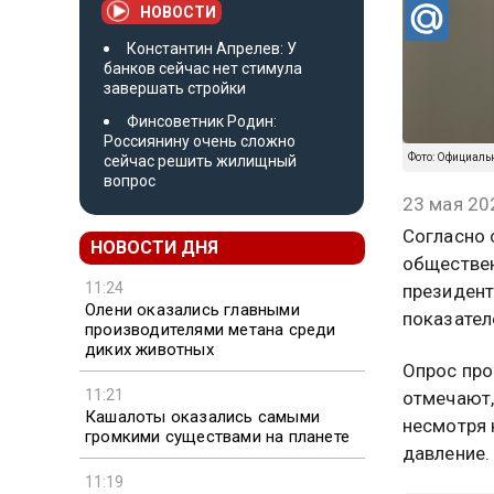
НОВОСТИ
Константин Апрелев: У
банков сейчас нет стимула
завершать стройки
Финсоветник Родин:
Россиянину очень сложно
Фото: Официаль
сейчас решить жилищный
вопрос
23 мая 20
Согласно 
НОВОСТИ ДНЯ
обществен
11:24
президент
Олени оказались главными
показател
производителями метана среди
диких животных
Опрос про
11:21
отмечают,
Кашалоты оказались самыми
несмотря 
громкими существами на планете
давление.
11:19