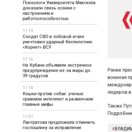
Психологи Университета Макгилла
доказали связь осанки с
настроением и
работоспособностью
11:19
Солдат СВО в лобовой атаке
уничтожил ударный беспилотник
«Хорнет» ВСУ
11:16
На Кубани объявили экстренное
Ранее пре
предупреждение из-за жары до
39 градусов
военная п
междунаро
11:14
лидеров в
Кошки против собак: ученые
сравнили интеллект и развенчали
главные мифы
Также Пут
Подробне
11:07
Лантратова предложила отменить
госпошлину за исправление
ВЛАДИМ