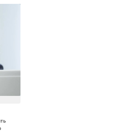
ать
о