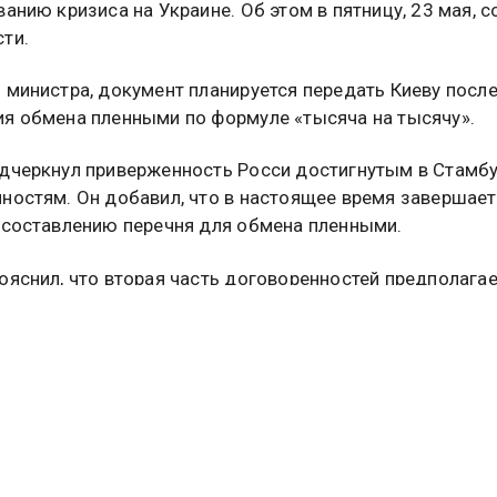
ванию кризиса на Украине. Об этом в пятницу, 23 мая, 
ти.
 министра, документ планируется передать Киеву посл
я обмена пленными по формуле «тысяча на тысячу».
дчеркнул приверженность Росси достигнутым в Стамб
ностям. Он добавил, что в настоящее время завершает
 составлению перечня для обмена пленными.
ояснил, что вторая часть договоренностей предполага
у каждой из сторон проекта документа с условиями
я «устойчивой, долгосрочной, всеобъемлющей
ности об урегулировании».
 в МИД РФ
пообещали
адекватный ответ на массирован
нов ВСУ.
бщалось, что обмен пленными с Украиной продолжится