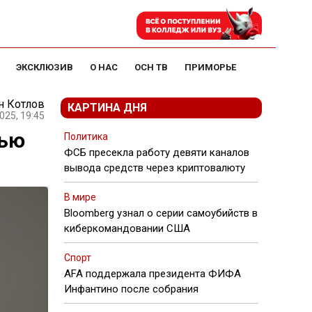
ЭКСКЛЮЗИВ
О НАС
ОСН ТВ
ПРИМОРЬЕ
н Котлов
КАРТИНА ДНЯ
025, 19:45
тью
Политика
ФСБ пресекла работу девяти каналов
вывода средств через криптовалюту
В мире
Bloomberg узнал о серии самоубийств в
киберкомандовании США
Спорт
AFA поддержала президента ФИФА
Инфантино после собрания