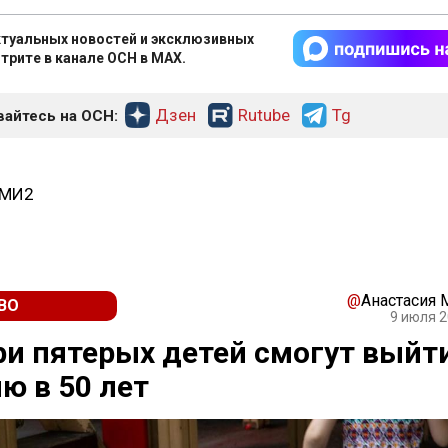
туальных новостей и эксклюзивных
трите в канале ОСН в MAX.
Дзен
Rutube
Tg
айтесь на ОСН:
СМИ2
@
Анастасия
ВО
9 июля 2
и пятерых детей смогут выйт
ю в 50 лет