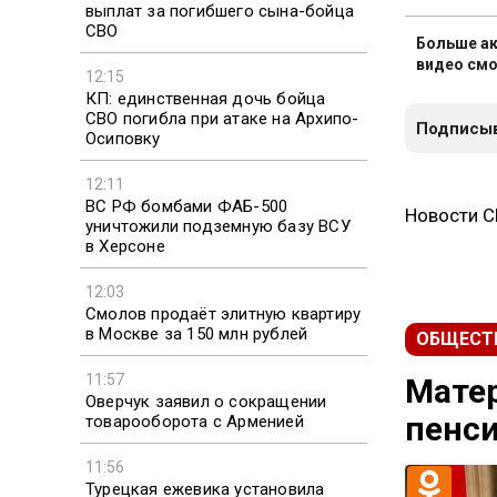
выплат за погибшего сына-бойца
СВО
Больше ак
видео смо
12:15
КП: единственная дочь бойца
СВО погибла при атаке на Архипо-
Подписыв
Осиповку
12:11
ВС РФ бомбами ФАБ-500
Новости 
уничтожили подземную базу ВСУ
в Херсоне
12:03
Смолов продаёт элитную квартиру
в Москве за 150 млн рублей
ОБЩЕСТ
11:57
Матер
Оверчук заявил о сокращении
пенси
товарооборота с Арменией
11:56
Турецкая ежевика установила