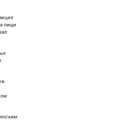
еакция
ма пищи
вал
вья
е
ов
том
цинским