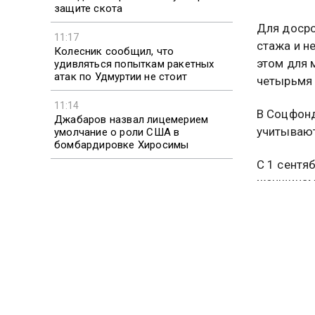
защите скота
Для досро
11:17
стажа и н
Колесник сообщил, что
этом для 
удивляться попыткам ракетных
атак по Удмуртии не стоит
четырьмя 
11:14
В Соцфонд
Джабаров назвал лицемерием
учитывают
умолчание о роли США в
бомбардировке Хиросимы
С 1 сентя
женщинам,
направлен
после отп
Социальны
учета пер
пенсии. Е
периода, 