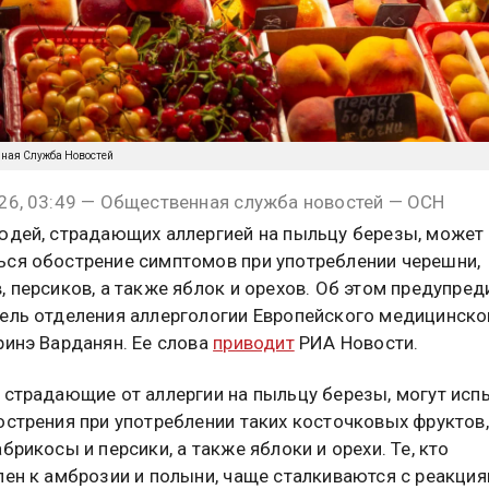
нная Служба Новостей
26, 03:49 — Общественная служба новостей — ОСН
юдей, страдающих аллергией на пыльцу березы, может
ся обострение симптомов при употреблении черешни,
, персиков, а также яблок и орехов. Об этом предупред
ель отделения аллергологии Европейского медицинско
ринэ Варданян. Ее слова
приводит
РИА Новости.
 страдающие от аллергии на пыльцу березы, могут ис
острения при употреблении таких косточковых фруктов,
брикосы и персики, а также яблоки и орехи. Те, кто
лен к амброзии и полыни, чаще сталкиваются с реакция