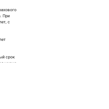
рахового
. При
ет, с
лет
ый срок
ая норма
боту
равила
ении
такого
да.