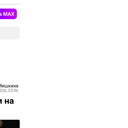
 Мишкина
026, 03:46
и на