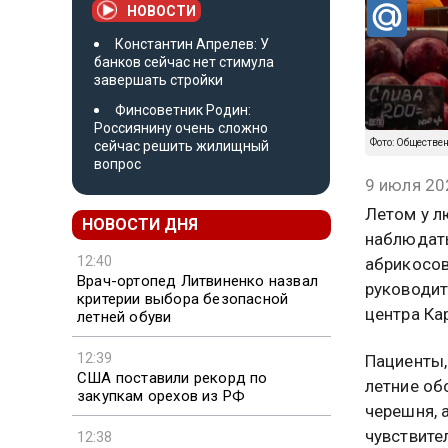
НОВОСТИ
Константин Апрелев: У
банков сейчас нет стимула
завершать стройки
Финсоветник Родин:
Россиянину очень сложно
Фото: Обществе
сейчас решить жилищный
вопрос
9 июля 20
Летом у л
НОВОСТИ ДНЯ
наблюдать
12:40
абрикосов
Врач-ортопед Литвиненко назвал
руководит
критерии выбора безопасной
центра Ка
летней обуви
12:39
Пациенты,
США поставили рекорд по
летние об
закупкам орехов из РФ
черешня, а
чувствите
12:38