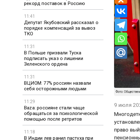
рекорд поставок в Россию
11:41
Депутат Якубовский рассказал о
порядке компенсаций за вывоз
ТКО
11:31
В Польше призвали Туска
подписать указ о лишении
Зеленского ордена
11:31
ВЦИОМ: 77% россиян назвали
себя осторожными людьми
Фото: Обществе
11:29
9 июля 20
Baza: россияне стали чаще
обращаться за психологической
Многодетн
помощью после ретритов
установле
право вый
11:18
пенсионны
В Индии лев ранил пастуха при