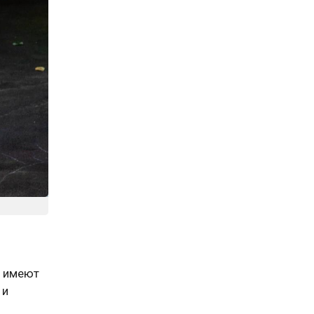
, имеют
 и