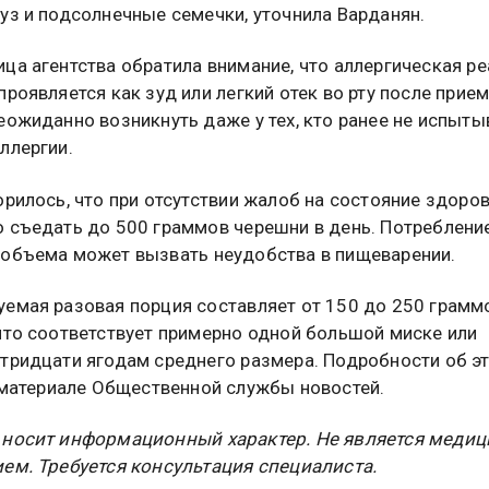
уз и подсолнечные семечки, уточнила Варданян.
ца агентства обратила внимание, что аллергическая р
проявляется как зуд или легкий отек во рту после прие
еожиданно возникнуть даже у тех, кто ранее не испыты
ллергии.
орилось, что при отсутствии жалоб на состояние здоро
 съедать до 500 граммов черешни в день. Потреблени
объема может вызвать неудобства в пищеварении.
емая разовая порция составляет от 150 до 250 грамм
что соответствует примерно одной большой миске или
тридцати ягодам среднего размера. Подробности об э
материале Общественной службы новостей.
 носит информационный характер. Не является меди
ем. Требуется консультация специалиста.