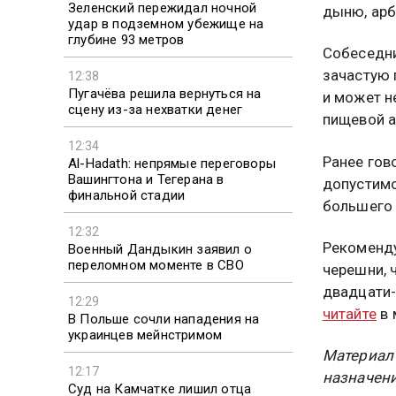
Зеленский пережидал ночной
дыню, арб
удар в подземном убежище на
глубине 93 метров
Собеседни
зачастую 
12:38
Пугачёва решила вернуться на
и может н
сцену из-за нехватки денег
пищевой а
12:34
Ранее гов
Al-Hadath: непрямые переговоры
Вашингтона и Тегерана в
допустимо
финальной стадии
большего 
12:32
Рекоменду
Военный Дандыкин заявил о
переломном моменте в СВО
черешни, 
двадцати-
12:29
читайте
в 
В Польше сочли нападения на
украинцев мейнстримом
Материал
12:17
назначени
Суд на Камчатке лишил отца