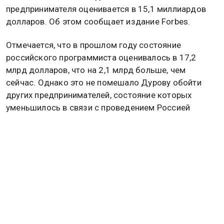
предпринимателя оценивается в 15,1 миллиардов
долларов. Об этом сообщает издание Forbes.
Отмечается, что в прошлом году состояние
российского программиста оценивалось в 17,2
млрд долларов, что на 2,1 млрд больше, чем
сейчас. Однако это не помешало Дурову обойти
других предпринимателей, состояние которых
уменьшилось в связи с проведением Россией
спецоперации на территории Украины.
Как пишет Forbes, сейчас оценка Telegram терпит
незначительные репутационные убытки, однако его
аудитория продолжает расти. Прошлом году
количество пользователей мессенджера
увеличилось на 100 миллионов. На рост аудитории
мессенджера внутри России повлияла блокировка
западных социальных сетей.