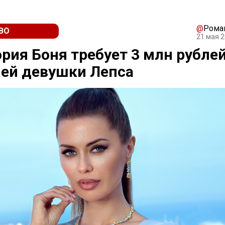
@
Рома
ВО
21 мая 2
рия Боня требует 3 млн рублей
ей девушки Лепса