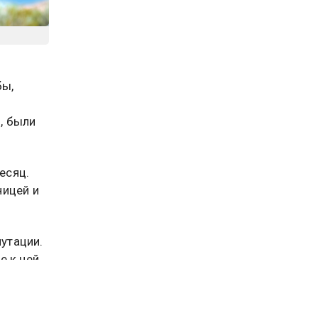
бы,
, были
есяц.
ницей и
путации.
е к ней
тся на