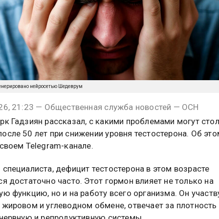
енерировано нейросетью Шедеврум
26, 21:23 — Общественная служба новостей — ОСН
рк Гадзиян рассказал, с какими проблемами могут сто
осле 50 лет при снижении уровня тестостерона. Об это
 своем Telegram-канале.
 специалиста, дефицит тестостерона в этом возрасте
ся достаточно часто. Этот гормон влияет не только на
ую функцию, но и на работу всего организма. Он участв
 жировом и углеводном обмене, отвечает за плотность 
 нервную и репродуктивную системы.