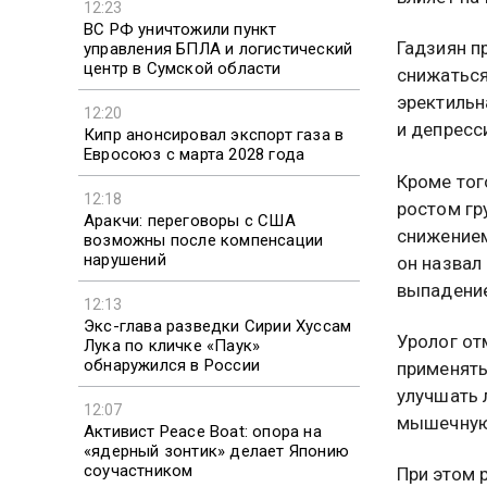
12:23
ВС РФ уничтожили пункт
Гадзиян п
управления БПЛА и логистический
центр в Сумской области
снижаться
эректильн
12:20
и депресс
Кипр анонсировал экспорт газа в
Евросоюз с марта 2028 года
Кроме тог
12:18
ростом гр
Аракчи: переговоры с США
снижением
возможны после компенсации
нарушений
он назвал
выпадение
12:13
Экс-глава разведки Сирии Хуссам
Уролог от
Лука по кличке «Паук»
обнаружился в России
применять
улучшать 
12:07
мышечную 
Активист Peace Boat: опора на
«ядерный зонтик» делает Японию
соучастником
При этом 