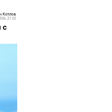
н Котлов
026, 21:22
 с