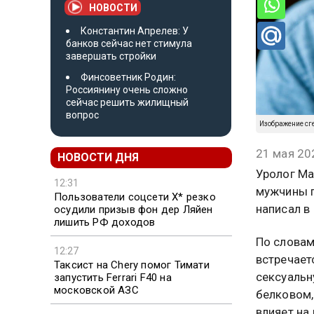
НОВОСТИ
Константин Апрелев: У
банков сейчас нет стимула
завершать стройки
Финсоветник Родин:
Россиянину очень сложно
сейчас решить жилищный
вопрос
Изображение сг
21 мая 20
НОВОСТИ ДНЯ
Уролог Ма
12:31
мужчины п
Пользователи соцсети X* резко
написал в
осудили призыв фон дер Ляйен
лишить РФ доходов
По словам
12:27
встречает
Таксист на Chery помог Тимати
сексуальн
запустить Ferrari F40 на
московской АЗС
белковом,
влияет на