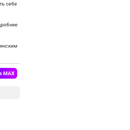
ть себе
дробнее
цинским