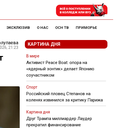
ЭКСКЛЮЗИВ
О НАС
ОСН ТВ
ПРИМОРЬЕ
олупаева
КАРТИНА ДНЯ
026, 21:23
т
В мире
Активист Peace Boat: опора на
«ядерный зонтик» делает Японию
соучастником
Спорт
Российский пловец Степанов на
коленях извинился за критику Парижа
Картина дня
Друг Трампа миллиардер Лаудер
прекратил финансирование