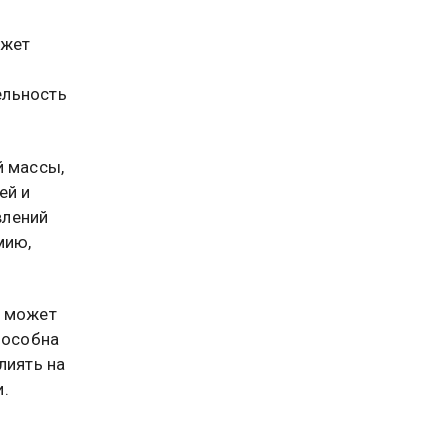
ожет
ельность
й массы,
ей и
влений
мию,
а может
пособна
лиять на
.