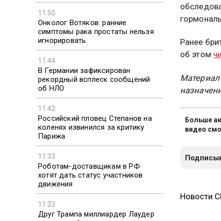
обследова
11:50
гормональ
Онколог Вотяков: ранние
симптомы рака простаты нельзя
игнорировать
Ранее бри
об этом
ч
11:44
В Германии зафиксирован
Материал
рекордный всплеск сообщений
об НЛО
назначени
11:42
Российский пловец Степанов на
Больше ак
коленях извинился за критику
видео смо
Парижа
11:33
Подписыв
Роботам-доставщикам в РФ
хотят дать статус участников
движения
Новости 
11:23
Друг Трампа миллиардер Лаудер