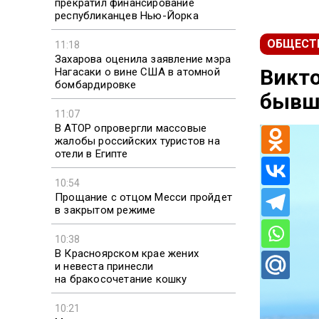
прекратил финансирование
республиканцев Нью-Йорка
ОБЩЕСТ
11:18
Захарова оценила заявление мэра
Викто
Нагасаки о вине США в атомной
бомбардировке
бывш
11:07
В АТОР опровергли массовые
жалобы российских туристов на
отели в Египте
10:54
Прощание с отцом Месси пройдет
в закрытом режиме
10:38
В Красноярском крае жених
и невеста принесли
на бракосочетание кошку
10:21