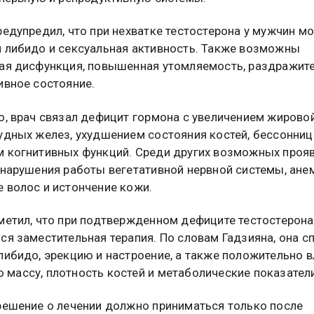
редупредил, что при нехватке тестостерона у мужчин м
 либидо и сексуальная активность. Также возможны
ая дисфункция, повышенная утомляемость, раздражит
ивное состояние.
о, врач связал дефицит гормона с увеличением жирово
удных желез, ухудшением состояния костей, бессонниц
 когнитивных функций. Среди других возможных проя
 нарушения работы вегетативной нервной системы, ане
 волос и истончение кожи.
метил, что при подтвержденном дефиците тестостерон
ся заместительная терапия. По словам Гадзияна, она с
либидо, эрекцию и настроение, а также положительно в
массу, плотность костей и метаболические показатели
решение о лечении должно приниматься только после