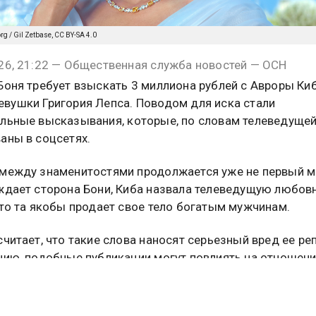
rg / Gil Zetbase, CC BY-SA 4.0
26, 21:22 — Общественная служба новостей — ОСН
Боня требует взыскать 3 миллиона рублей с Авроры Ки
вушки Григория Лепса. Поводом для иска стали
льные высказывания, которые, по словам телеведущей
аны в соцсетях.
между знаменитостями продолжается уже не первый м
ждает сторона Бони, Киба назвала телеведущую любов
что та якобы продает свое тело богатым мужчинам.
считает, что такие слова наносят серьезный вред ее ре
нию, подобные публикации могут повлиять на отношени
ы аудитории и бизнес-партнеров.
е заявляет, что высказывания Кибы негативно отражаю