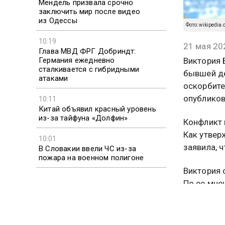
Мендель призвала срочно
заключить мир после видео
из Одессы
Фото: wikipedia.o
10:19
21 мая 20
Глава МВД ФРГ Добриндт:
Германия ежедневно
Виктория 
сталкивается с гибридными
бывшей де
атаками
оскорбите
опубликов
10:11
Китай объявил красный уровень
из-за тайфуна «Долфин»
Конфликт 
Как утвер
10:01
заявила, 
В Словакии ввели ЧС из-за
пожара на военном полигоне
Виктория 
По ее мне
со сторон
Боня такж