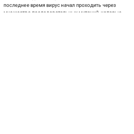
последнее время вирус начал проходить через
множество последовательных мутаций, которые
делают его куда более заразным и опасным для
человечества. Подробнее по теме
читайте в
материале
Общественной службы новостей.
РОССИЯ
РАН
ГАННАДИЙ ОНИЩЕНКО
Дзен
MAX
Rutube
Tg
Новости СМИ2