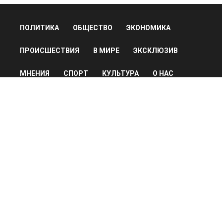
ПОЛИТИКА
ОБЩЕСТВО
ЭКОНОМИКА
ПРОИСШЕСТВИЯ
В МИРЕ
ЭКСКЛЮЗИВ
МНЕНИЯ
СПОРТ
КУЛЬТУРА
О НАС
ОСН ТВ
СПЕЦПРОЕКТЫ
НОВОСТИ КОМПАНИЙ
© 2026
Все права защищены
Мы в соцсетях