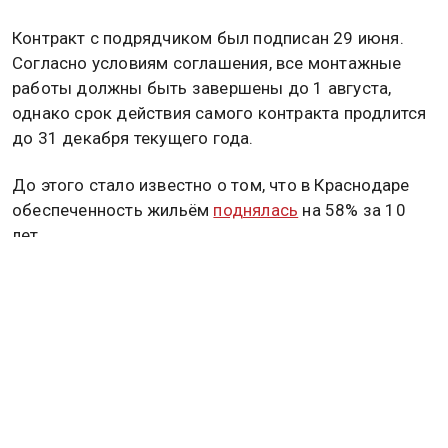
Контракт с подрядчиком был подписан 29 июня.
Согласно условиям соглашения, все монтажные
работы должны быть завершены до 1 августа,
однако срок действия самого контракта продлится
до 31 декабря текущего года.
До этого стало известно о том, что в Краснодаре
обеспеченность жильём
поднялась
на 58% за 10
лет.
Ранее сообщалось, что в Оренбургской области
зафиксирован рост цен на гречку, макароны и соль.
Подробнее
читайте в материале
Общественной
службы новостей.
ОРЕНБУРГ