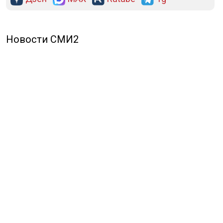
Новости СМИ2
ПОЛИТИКА
ОБЩЕСТВО
ЭКОНОМИКА
ПРОИСШЕСТВИЯ
В МИРЕ
ЭКСКЛЮЗИВ
МНЕНИЯ
СПОРТ
КУЛЬТУРА
О НАС
ОСН ТВ
СПЕЦПРОЕКТЫ
НОВОСТИ КОМПАНИЙ