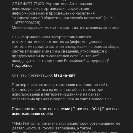
ЭЛ № ФС77-73623. Учредитель: Автономная
некоммерческая организация содействия
информированию и просвещению населения
"Медиахолдинг "Общественная служба новостей" (ОГРН
1187700006328).
Мнение редакции может не совпадать с мнением авторов.
На информационном ресурсе применяются
рекомендательные технологии (информационные
технологии предоставления информации на основе сбора,
систематизации и анализа сведений, относящихся к
предпочтениям пользователей сети "Интернет",
находящихся на территории Российской Федерации)".
Подробнее
.
Скачать презентацию:
Медиа-кит
При перепечатке или цитировании материалов сайта
Оsnmedia.ru ссылка на источник обязательна, при
использовании в Интернет-изданиях и на сайтах
обязательна прямая гиперссылка на сайт Оsnmedia.ru.
Пользовательское соглашение
|
Политика ОСН
|
Политика
использования cookie
*Meta Platforms признана экстремистской организацией, её
деятельность в России запрещена, а также
принадлежащие ей социальные сети Facebook и Instagram.