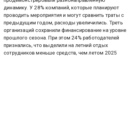
продемонстрировали разнонаправленную
динамику. У 28% компаний, которые планируют
проводить мероприятия и могут сравнить траты с
предыдущим годом, расходы увеличились. Треть
организаций сохранили финансирование на уровне
прошлого сезона. При этом 24% работодателей
признались, что выделили на летний отдых
сотрудников меньше средств, чем летом 2025
года.
Как ранее
писала
Общественная служба новостей,
экономист, ведущий эксперт Центра политических
технологий Никита Масленников считает, что
прогресс цифровых технологий сокращает
потребность в офисных сотрудниках.
HR-консультант Зулия Лоикова
заявила
об
увеличении роли личных связей в закрытии