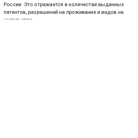
России. Это отражается в количестве выданных
патентов, разрешений на проживание и видов на
жительство.
Ранее украинцев в Польше начали заменять
мигрантами из Азии. Подробнее об этом
читайте в
материале
Общественной службы новостей.
КАЗАНЬ
Дзен
MAX
Rutube
Tg
Новости СМИ2