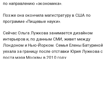
по направлению «экономика».
Позже она окончила магистратуру в США по
программе «Пищевые науки».
Сейчас Ольга Лужкова занимается дизайном
интерьеров и, по данным СМИ, живет между
Лондоном и Нью-Йорком. Семья Елены Батуриной
уехала за границу после отставки Юрия Лужкова с
поста мэра Москвы в 2010 году.
Ранее Шаляпин вступился за мужчин с низким
доходом. Подробнее об этом
читайте в материале
Общественной службы новостей.
Дзен
MAX
Rutube
Tg