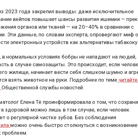
з 2023 года закрепил выводы: даже исключительное
ание вейпов повышает шансы развития ишемии — пре
жения органов или тканей — на 20–40% в сравнении с
и. Эти данные, по словам эксперта, опровергают миф 
сти электронных устройств как альтернативы табакок
 в нормальных условиях бобры не нападают на людей, 
асть в случае самозащиты. Это происходит, если челов
его жилище, начинает вести себя слишком шумно и агр
тся взять животное на руки. Подробнее по теме
читайте
е
Общественной службы новостей.
матолог Елена Тё проинформировала о том, что сохрани
та здоровой можно лишь в том случае, если человек
ет о регулярной чистке зубов. Без соблюдения
вила
можно очень быстро столкнуться с возникновени
 проблеем.