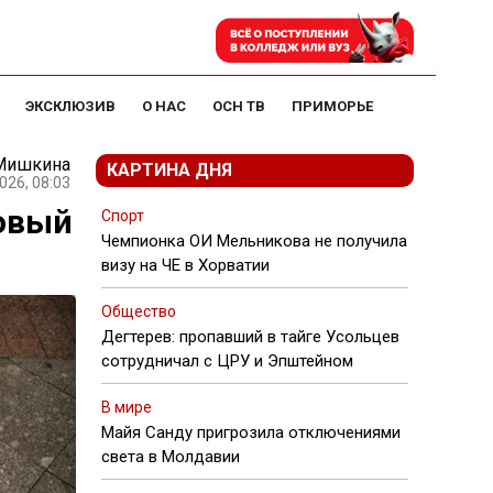
ЭКСКЛЮЗИВ
О НАС
ОСН ТВ
ПРИМОРЬЕ
 Мишкина
КАРТИНА ДНЯ
026, 08:03
овый
Спорт
Чемпионка ОИ Мельникова не получила
визу на ЧЕ в Хорватии
Общество
Дегтерев: пропавший в тайге Усольцев
сотрудничал с ЦРУ и Эпштейном
В мире
Майя Санду пригрозила отключениями
света в Молдавии