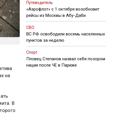
Путеводитель
«Аэрофлот» с 1 октября возобновит
рейсы из Москвы в Абу-Даби
СВО
ВС РФ освободили восемь населенных
пунктов за неделю
Спорт
Пловец Степанов назвал себя позором
,
нации после ЧЕ в Париже
атива
ах на
вать
ита. В
оторого