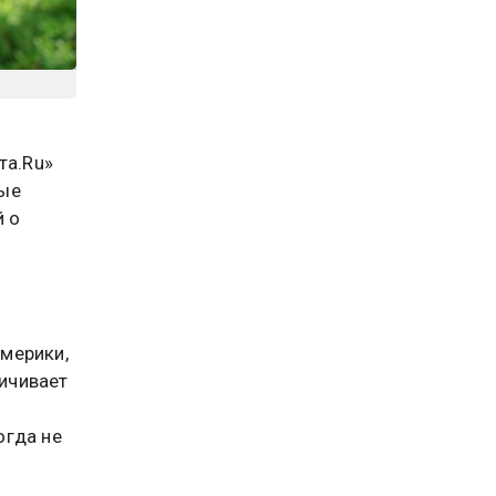
та.Ru»
рые
й о
мерики,
личивает
огда не