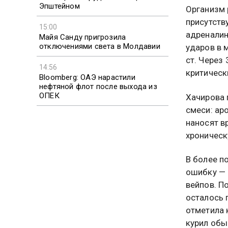
Эпштейном
Организм 
присутств
15:00
адреналин
Майя Санду пригрозила
отключениями света в Молдавии
ударов в 
ст. Через
14:56
критическ
Bloomberg: ОАЭ нарастили
нефтяной флот после выхода из
ОПЕК
Хачирова 
смеси: ар
наносят в
хроническ
В более п
ошибку — 
вейпов. П
осталось 
отметила 
курил обы