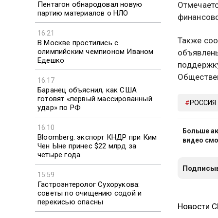
Пентагон обнародовал новую
Отмечаетс
партию материалов о НЛО
финансово
16:21
Также соо
В Москве простились с
олимпийским чемпионом Иваном
объявлены
Едешко
поддержк
Обществен
16:17
Баранец объяснил, как США
готовят «первый массированный
РОССИЯ
удар» по РФ
16:10
Больше ак
Bloomberg: экспорт КНДР при Ким
видео смо
Чен Ыне принес $22 млрд за
четыре года
Подписыв
15:59
Гастроэнтеролог Сухорукова:
советы по очищению содой и
перекисью опасны
Новости 