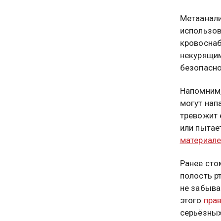
Метаанали
использов
кровоснаб
некурящим
безопасно
Напомним,
могут нап
тревожит 
или пытае
материал
Ранее сто
полость р
не забыва
этого
пра
серьёзных