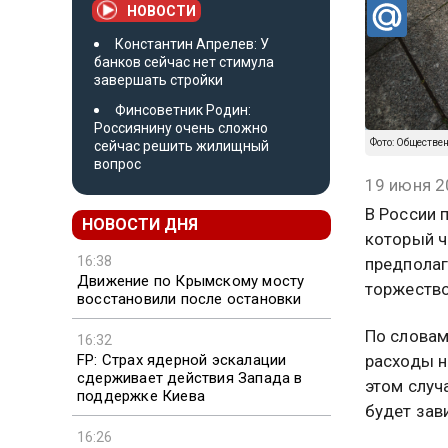
НОВОСТИ
Константин Апрелев: У
банков сейчас нет стимула
завершать стройки
Финсоветник Родин:
Россиянину очень сложно
Фото: Обществе
сейчас решить жилищный
вопрос
19 июня 2
В России 
НОВОСТИ ДНЯ
который ч
16:38
предполаг
Движение по Крымскому мосту
торжество
восстановили после остановки
По словам
16:32
FP: Страх ядерной эскалации
расходы н
сдерживает действия Запада в
этом случ
поддержке Киева
будет зав
16:26