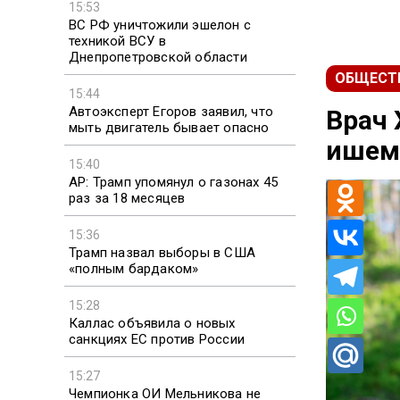
15:53
ВС РФ уничтожили эшелон с
техникой ВСУ в
Днепропетровской области
ОБЩЕСТ
15:44
Автоэксперт Егоров заявил, что
Врач 
мыть двигатель бывает опасно
ишеми
15:40
AP: Трамп упомянул о газонах 45
раз за 18 месяцев
15:36
Трамп назвал выборы в США
«полным бардаком»
15:28
Каллас объявила о новых
санкциях ЕС против России
15:27
Чемпионка ОИ Мельникова не