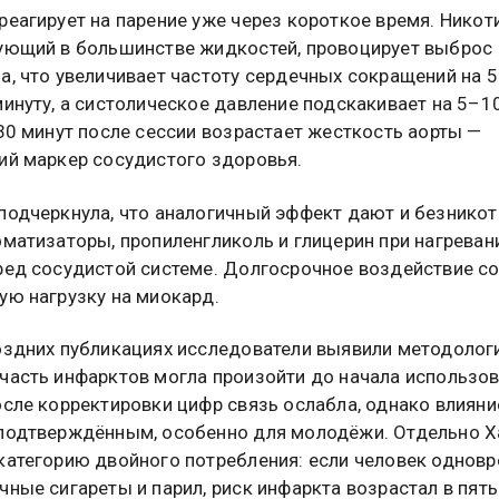
реагирует на парение уже через короткое время. Никоти
ующий в большинстве жидкостей, провоцирует выброс
а, что увеличивает частоту сердечных сокращений на 
минуту, а систолическое давление подскакивает на 5–10
 30 минут после сессии возрастает жесткость аорты —
ий маркер сосудистого здоровья.
подчеркнула, что аналогичный эффект дают и безнико
оматизаторы, пропиленгликоль и глицерин при нагреван
ред сосудистой системе. Долгосрочное воздействие с
ую нагрузку на миокард.
оздних публикациях исследователи выявили методоло
часть инфарктов могла произойти до начала использо
осле корректировки цифр связь ослабла, однако влияни
подтверждённым, особенно для молодёжи. Отдельно Х
категорию двойного потребления: если человек однов
чные сигареты и парил, риск инфаркта возрастал в пять