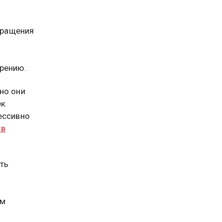
кращения
о
урению.
но они
ек
ессивно
 в
ть
ем