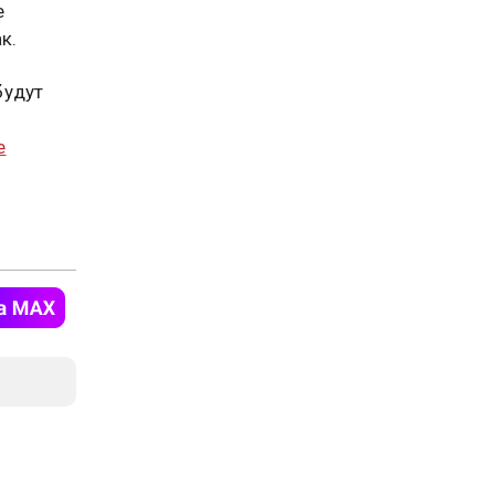
е
к.
будут
е