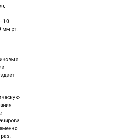
н,
5–10
 мм рт.
тиновые
ии
оздаёт
гическую
вания
е
ачирова
ременно
 раз.