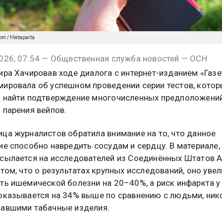
om / Hietaparta
026, 07:54 — Общественная служба новостей — ОСН
ира Хачировав ходе диалога с интернет-изданием «Газе
ировала об успешном проведении серии тестов, кото
 найти подтверждение многочисленных предположени
 парения вейпов.
ца журналистов обратила внимание на то, что данное
ие способно навредить сосудам и сердцу. В материале,
сылается на исследователей из Соединённых Штатов А
 том, что о результатах крупных исследований, оно уве
ть ишемической болезни на 20–40%, а риск инфаркта у
оказывается на 34% выше по сравнению с людьми, ник
авшими табачные изделия.