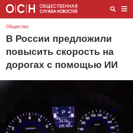
Общество
В России предложили
Вве
повысить скорость на
зап
и
наж
дорогах с помощью ИИ
Ente