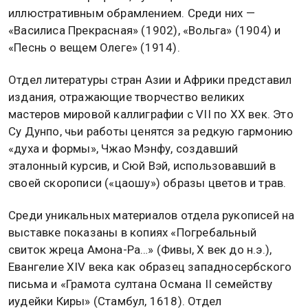
иллюстративным обрамлением. Среди них —
«Василиса Прекрасная» (1902), «Вольга» (1904) и
«Песнь о вещем Олеге» (1914).
Отдел литературы стран Азии и Африки представил
издания, отражающие творчество великих
мастеров мировой каллиграфии с VII по XX век. Это
Су Дунпо, чьи работы ценятся за редкую гармонию
«духа и формы», Чжао Мэнфу, создавший
эталонный курсив, и Сюй Вэй, использовавший в
своей скорописи («цаошу») образы цветов и трав.
Среди уникальных материалов отдела рукописей на
выставке показаны в копиях «Погребальный
свиток жреца Амона-Ра…» (Фивы, X век до н.э.),
Евангелие XIV века как образец западносербского
письма и «Грамота султана Османа II семейству
иудейки Киры» (Стамбул, 1618). Отдел