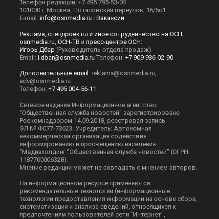
Телефон редакции: +7 495 795-53-05
101000 г. Москва, Потаповский переулок, 16/5с1
E-mail:
info@osnmedia.ru
|
Вакансии
Реклама, спецпроекты и иное сотрудничество на ОСН,
osnmedia.ru, ОСН-ТВ и пресс-центре ОСН:
Игорь Дбар
(Руководитель отдела продаж)
Email:
i.dbar@osnmedia.ru
Телефон:
+7 909 936-02-90
Дополнительные email:
reklama@osnmedia.ru
,
adv@osnmedia.ru
Телефон:
+7 495 004-56-11
Сетевое издание Информационное агентство
"Общественная служба новостей" зарегистрировано
Роскомнадзором 14.09.2018, реестровая запись
ЭЛ № ФС77-73623. Учредитель: Автономная
некоммерческая организация содействия
информированию и просвещению населения
"Медиахолдинг "Общественная служба новостей" (ОГРН
1187700006328).
Мнение редакции может не совпадать с мнением авторов.
На информационном ресурсе применяются
рекомендательные технологии (информационные
технологии предоставления информации на основе сбора,
систематизации и анализа сведений, относящихся к
предпочтениям пользователей сети "Интернет",