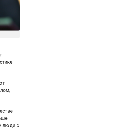
г
стике
ют
лом,
честве
ьше
м люди с