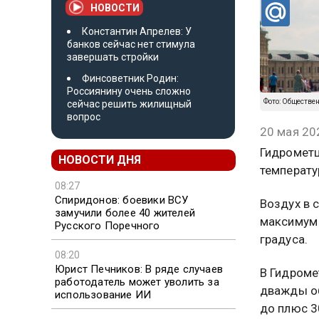
НОВОСТИ
Константин Апрелев: У
банков сейчас нет стимула
завершать стройки
Финсоветник Родин:
Россиянину очень сложно
Фото: Обществе
сейчас решить жилищный
вопрос
20 мая 20
Гидрометц
НОВОСТИ ДНЯ
температу
08:27
Спиридонов: боевики ВСУ
Воздух в 
замучили более 40 жителей
максимум 
Русского Поречного
градуса.
08:20
Юрист Печников: В ряде случаев
В Гидроме
работодатель может уволить за
дважды об
использование ИИ
до плюс 3