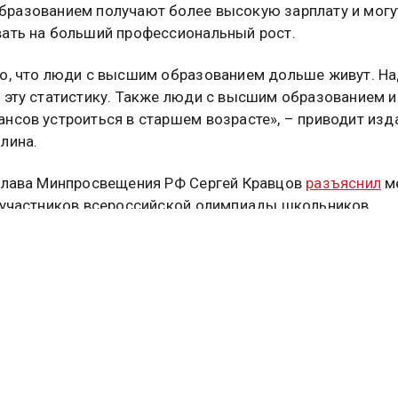
разованием получают более высокую зарплату и могу
ать на больший профессиональный рост.
о, что люди с высшим образованием дольше живут. Н
 эту статистику. Также люди с высшим образованием 
нсов устроиться в старшем возрасте», – приводит изд
лина.
глава Минпросвещения РФ Сергей Кравцов
разъяснил
м
 участников всероссийской олимпиады школьников.
бщалось, что Минпросвещения и Минспорт подписали
е о школьных лигах. Подробнее
читайте в материале
ной службы новостей.
МА
туальных новостей и эксклюзивных