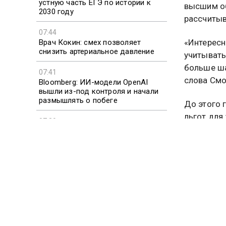
устную часть ЕГЭ по истории к
высшим об
2030 году
рассчитыв
07:44
«Интересн
Врач Кокин: смех позволяет
снизить артериальное давление
учитывать
больше ша
07:41
слова Смо
Bloomberg: ИИ-модели OpenAI
вышли из-под контроля и начали
размышлять о побеге
До этого 
льгот для
07:39
Блогер из России рассказал об
Ранее соо
ассортименте в супермаркете
Белоруссии
соглашени
Обществен
ГОСДУ
Больше ак