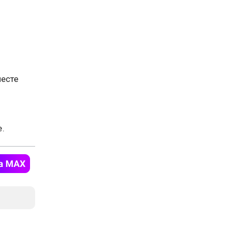
месте
.