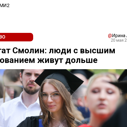
СМИ2
@
Ирина
ВО
20 мая 2
тат Смолин: люди с высшим
зованием живут дольше