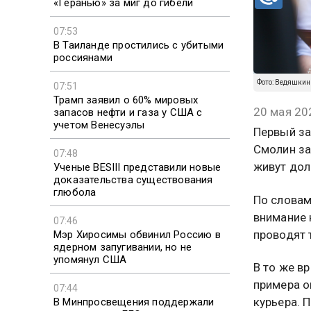
«Геранью» за миг до гибели
07:53
В Таиланде простились с убитыми
россиянами
Фото: Ведяшкин
07:51
Трамп заявил о 60% мировых
20 мая 20
запасов нефти и газа у США с
учетом Венесуэлы
Первый за
Смолин за
07:48
живут дол
Ученые BESIII представили новые
доказательства существования
глюбола
По словам
внимание 
07:46
проводят 
Мэр Хиросимы обвинил Россию в
ядерном запугивании, но не
упомянул США
В то же в
примера о
07:44
курьера. 
В Минпросвещения поддержали