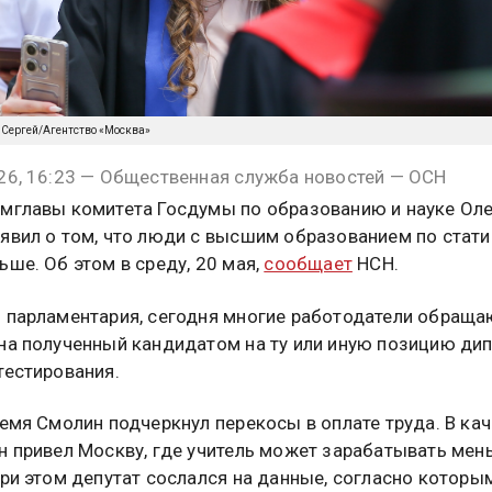
 Сергей/Агентство «Москва»
26, 16:23 — Общественная служба новостей — ОСН
мглавы комитета Госдумы по образованию и науке Оле
явил о том, что люди с высшим образованием по стати
ьше. Об этом в среду, 20 мая,
сообщает
НСН.
 парламентария, сегодня многие работодатели обраща
на полученный кандидатом на ту или иную позицию дип
тестирования.
ремя Смолин подчеркнул перекосы в оплате труда. В ка
н привел Москву, где учитель может зарабатывать мен
При этом депутат сослался на данные, согласно которы