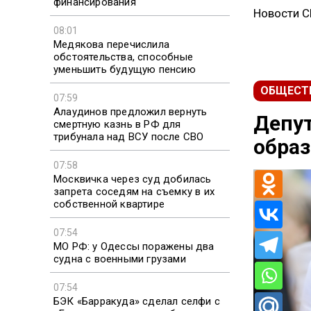
финансирования
Новости 
08:01
Медякова перечислила
обстоятельства, способные
уменьшить будущую пенсию
ОБЩЕСТ
07:59
Алаудинов предложил вернуть
Депу
смертную казнь в РФ для
трибунала над ВСУ после СВО
обра
07:58
Москвичка через суд добилась
запрета соседям на съемку в их
собственной квартире
07:54
МО РФ: у Одессы поражены два
судна с военными грузами
07:54
БЭК «Барракуда» сделал селфи с