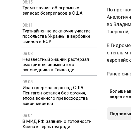
08:15
Трамп заявил об огромных
По прогно
запасах боеприпасов в США
Аналогичн
во Владим
08:11
Туртиайнен не исключил участие
Тверской,
посольства Украины в вербовке
финнов в ВСУ
В Гидроме
с теплым 
08:08
Неизвестный хищник растерзал
европейск
смотрителя знаменитого
заповедника в Таиланде
Ранее син
08:08
Иран одержал верх над США:
Больше ак
Пентагон остался без оружия,
видео смо
эпоха военного превосходства
заканчивается
Подписыв
08:04
В МИД РФ заявили о готовности
Киева к терактам ради