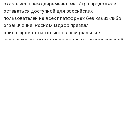
оказались преждевременными. Игра продолжает
оставаться доступной для российских
пользователей на всех платформах без каких-либо
ограничений. Роскомнадзор призвал
ориентироваться только на официальные
заявления ведомства и не доверять непроверенной
информации из неподтвержденных источников.
Ведомство также отметило, что на данный момент
не располагает данными о претензиях к контенту
игры или ее разработчикам. В случае появления
соответствующих обращений регулятор будет
действовать строго в рамках действующего
законодательства.
Ранее сообщалось, что в России пока не будут
блокировать популярные иностранные игры, такие
как Battlefield, The Sims и FIFA. Подробнее об этом