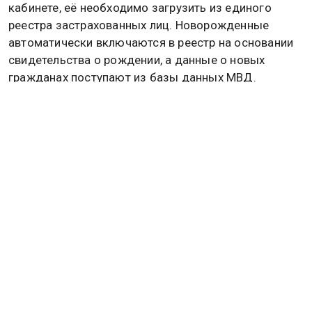
Если информация об ОМС отсутствует в личном
кабинете, её необходимо загрузить из единого
реестра застрахованных лиц. Новорожденные
автоматически включаются в реестр на основании
свидетельства о рождении, а данные о новых
гражданах поступают из базы данных МВД.
Перед получением выписки важно убедиться, что
учётная запись на «Госуслугах» имеет
подтверждённый статус. При необходимости
подтвердить личность можно через банк, почту или
МФЦ. Затем нужно зайти в личный кабинет,
открыть раздел «Документы», перейти на вкладку
«Здоровье», выбрать услугу получения сведений о
полисе ОМС и отправить запрос. Обычно
электронный документ появляется в профиле в
течение 15 минут, но в случае высокой нагрузки на