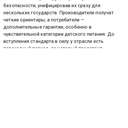
безопасности, унифицировав их сразу для
нескольких государств. Производители получат
четкие ориентиры, а потребители —
дополнительные гарантии, особенно в
чувствительной категории детского питания. До
вступления стандарта в силу у отрасли есть
переходный период, за который предстоит
адаптировать технологические процессы под
обновленную нормативную базу.
Ранее Росстандарт утвердил новый
государственный стандарт на безалкогольные
напитки. Документ вводит строгие ограничения на
содержание этилового спирта, витаминов и ряда
других веществ. Подробнее об этом
читайте в
материале
Общественной службы новостей.
РОССИЯ
РОССТАНДАРТ