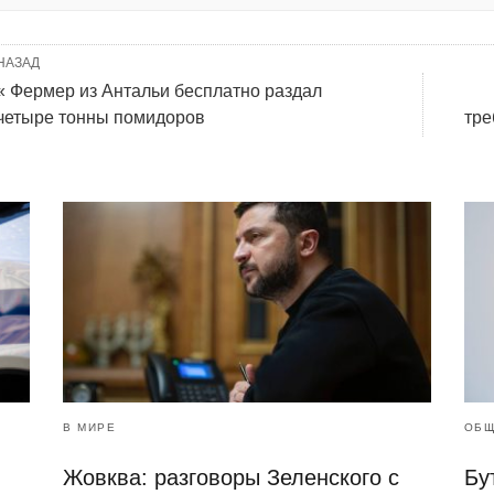
НАЗАД
« Фермер из Антальи бесплатно раздал
четыре тонны помидоров
тре
В МИРЕ
ОБЩ
Жовква: разговоры Зеленского с
Бу