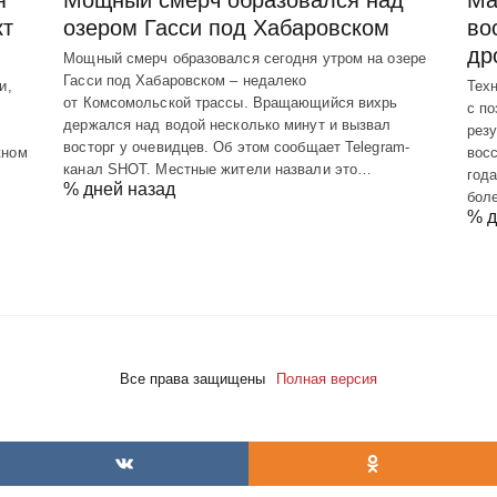
кт
озером Гасси под Хабаровском
во
др
Мощный смерч образовался сегодня утром на озере
Гасси под Хабаровском – недалеко
и,
Техн
от Комсомольской трассы. Вращающийся вихрь
с п
держался над водой несколько минут и вызвал
резу
восторг у очевидцев. Об этом сообщает Telegram-
жном
вос
канал SHOT. Местные жители назвали это…
год
% дней назад
бол
% д
Все права защищены
Полная версия