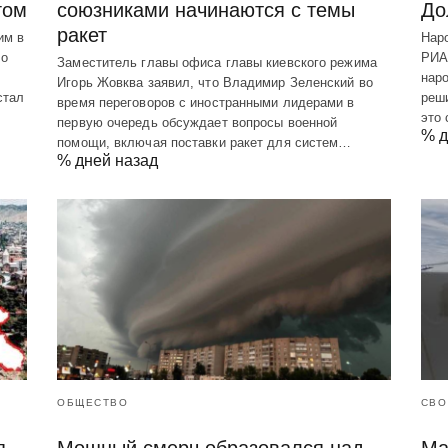
гом
союзниками начинаются с темы
До
ракет
им в
Нар
 о
РИА
Заместитель главы офиса главы киевского режима
нар
Игорь Жовква заявил, что Владимир Зеленский во
стал
реши
время переговоров с иностранными лидерами в
это
первую очередь обсуждает вопросы военной
% д
помощи, включая поставки ракет для систем…
% дней назад
ОБЩЕСТВО
СВО
я
Мощный смерч образовался над
Ма