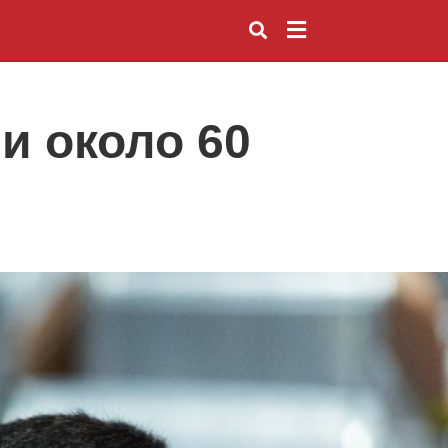
и около 60
Введите
запрос
и
нажмите
Enter: