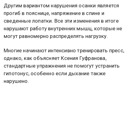
Другим вариантом нарушения осанки является
прогиб в пояснице, напряжение в спине и
сведенные лопатки. Все эти изменения в итоге
нарушают работу внутренних мышц, которые не
могут равномерно распределять нагрузку.
Многие начинают интенсивно тренировать пресс,
однако, как объясняет Ксения Гуфранова,
стандартные упражнения не помогут устранить
гипотонус, особенно если дыхание также
нарушено.
Ранее стало известно, что ожирение становится
глобальной эпидемией. Подробнее читайте
в
материале
Общественной службы новостей.
Дзен
MAX
Rutube
Tg