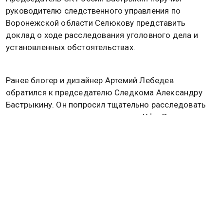
руководителю следственного управления по
Воронежской области Селюкову представить
доклад о ходе расследования уголовного дела и
установленных обстоятельствах.
Ранее блогер и дизайнер Артемий Лебедев
обратился к председателю Следкома Александру
Бастрыкину. Он попросил тщательно расследовать
уголовное дело в отношении мэра Уфы Ратмира
Мавлиева. Инфлюенсер отметил, что лично знаком
с чиновником и под руководством последнего
город стал заметно лучше и комфортнее для
жителей.
Подробнее
читайте
в материале Общественной
службы новостей.