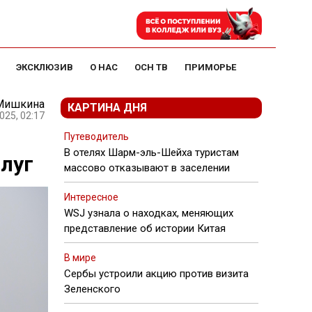
ЭКСКЛЮЗИВ
О НАС
ОСН ТВ
ПРИМОРЬЕ
 Мишкина
КАРТИНА ДНЯ
025, 02:17
Путеводитель
В отелях Шарм-эль-Шейха туристам
луг
массово отказывают в заселении
Интересное
WSJ узнала о находках, меняющих
представление об истории Китая
В мире
Сербы устроили акцию против визита
Зеленского