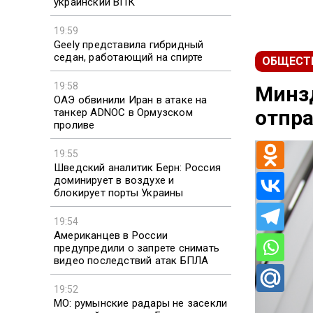
украинский ВПК
19:59
Geely представила гибридный
седан, работающий на спирте
ОБЩЕСТ
19:58
Минз
ОАЭ обвинили Иран в атаке на
отпра
танкер ADNOC в Ормузском
проливе
19:55
Шведский аналитик Берн: Россия
доминирует в воздухе и
блокирует порты Украины
19:54
Американцев в России
предупредили о запрете снимать
видео последствий атак БПЛА
19:52
МО: румынские радары не засекли