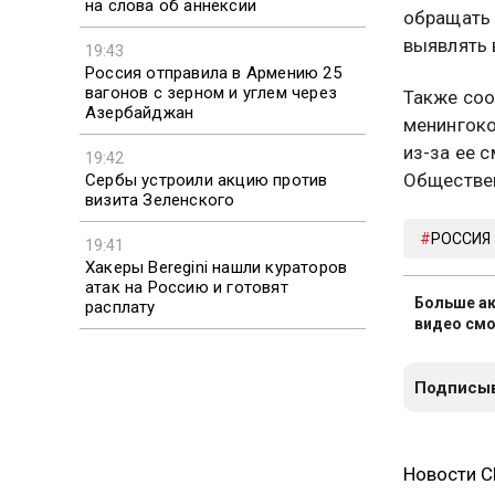
на слова об аннексии
обращать 
выявлять 
19:43
Россия отправила в Армению 25
вагонов с зерном и углем через
Также соо
Азербайджан
менингоко
из-за ее 
19:42
Обществен
Сербы устроили акцию против
визита Зеленского
РОССИЯ
19:41
Хакеры Beregini нашли кураторов
атак на Россию и готовят
Больше ак
расплату
видео смо
Подписыв
Новости 