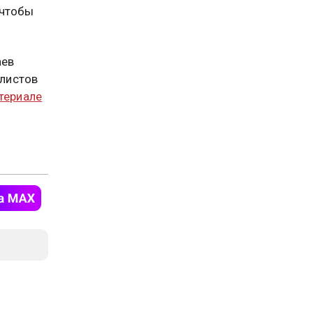
 чтобы
аев
листов
атериале