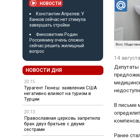
НОВОСТИ
Константин Апрелев: У
банков сейчас нет стимула
завершать стройки
Финсоветник Родин:
Россиянину очень сложно
Фото: Обществе
сейчас решить жилищный
вопрос
14 август
Депутаты 
НОВОСТИ ДНЯ
предложил
20:15
медицинск
Турагент Гюнеш: заявления США
недоступн
негативно влияют на туризм в
Турции
В письме 
20:13
определит
Православная церковь запретила
компенсац
брак двух братьев с двумя
сестрами
Ранее ста