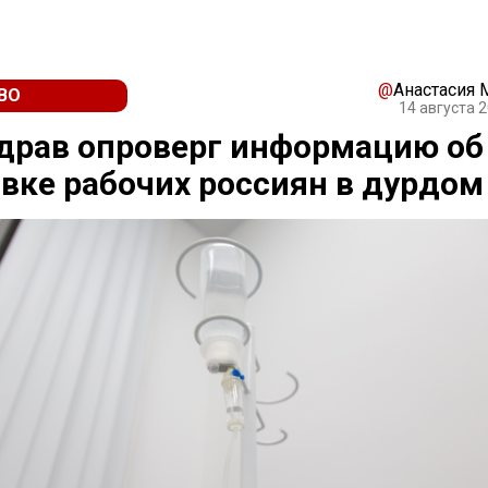
@
Анастасия
ВО
14 августа 2
драв опроверг информацию об
вке рабочих россиян в дурдом