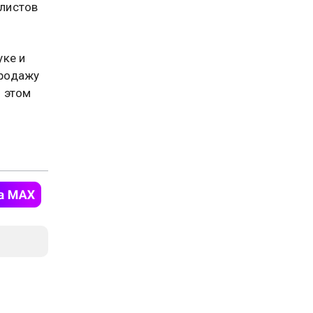
листов
уке и
продажу
б этом