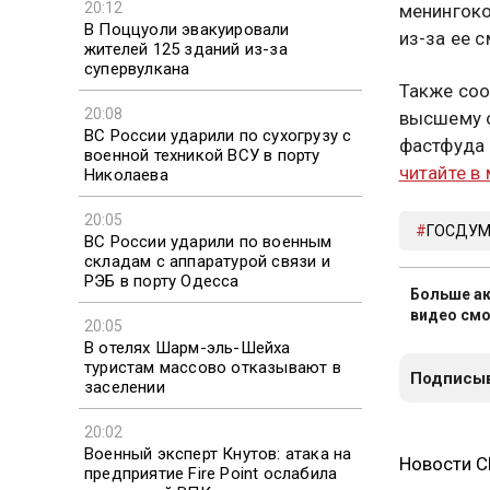
20:12
менингоко
В Поццуоли эвакуировали
из-за ее 
жителей 125 зданий из-за
супервулкана
Также соо
20:08
высшему о
ВС России ударили по сухогрузу с
фастфуда 
военной техникой ВСУ в порту
читайте в
Николаева
20:05
ГОСДУ
ВС России ударили по военным
складам с аппаратурой связи и
РЭБ в порту Одесса
Больше ак
видео смо
20:05
В отелях Шарм-эль-Шейха
туристам массово отказывают в
Подписыв
заселении
20:02
Военный эксперт Кнутов: атака на
Новости 
предприятие Fire Point ослабила