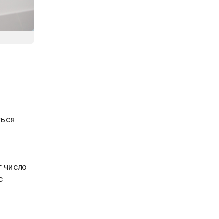
ться
т число
с