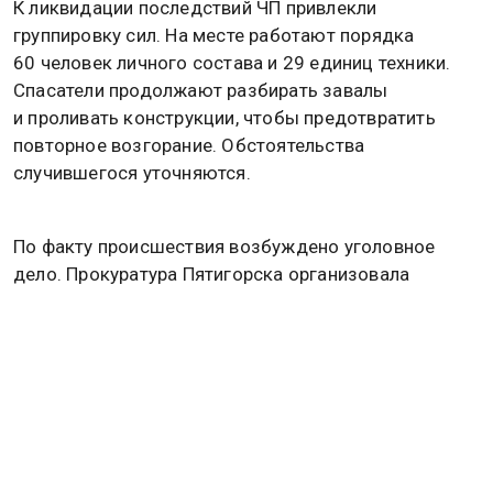
К ликвидации последствий ЧП привлекли
группировку сил. На месте работают порядка
60 человек личного состава и 29 единиц техники.
Спасатели продолжают разбирать завалы
и проливать конструкции, чтобы предотвратить
повторное возгорание. Обстоятельства
случившегося уточняются.
По факту происшествия возбуждено уголовное
дело. Прокуратура Пятигорска организовала
проверку соблюдения требований пожарной
и промышленной безопасности. В ведомстве
сообщили, что на месте работает прокурор города
Никита Солдатов, который координирует действия
правоохранительных органов и экстренных служб.
Ранее в Красноярском крае при взрыве газовых
баллонов погибли два человека. Подробнее