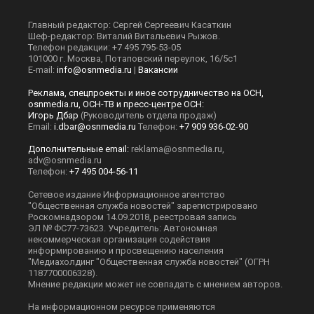
Главный редактор: Сергей Сергеевич Касаткин
Шеф-редактор: Виталий Витальевич Рыжов.
Телефон редакции: +7 495 795-53-05
101000 г. Москва, Потаповский переулок, 16/5с1
E-mail:
info@osnmedia.ru
|
Вакансии
Реклама, спецпроекты и иное сотрудничество на ОСН,
osnmedia.ru, ОСН-ТВ и пресс-центре ОСН:
Игорь Дбар
(Руководитель отдела продаж)
Email:
i.dbar@osnmedia.ru
Телефон:
+7 909 936-02-90
Дополнительные email:
reklama@osnmedia.ru
,
adv@osnmedia.ru
Телефон:
+7 495 004-56-11
Сетевое издание Информационное агентство
"Общественная служба новостей" зарегистрировано
Роскомнадзором 14.09.2018, реестровая запись
ЭЛ № ФС77-73623. Учредитель: Автономная
некоммерческая организация содействия
информированию и просвещению населения
"Медиахолдинг "Общественная служба новостей" (ОГРН
1187700006328).
Мнение редакции может не совпадать с мнением авторов.
На информационном ресурсе применяются