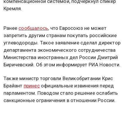
компенсационной системой, подчеркнул спикер
Кремля.
Ранее
сообщалось
, что Евросоюз не может
запретить другим странам покупать российские
углеводороды. Такое заявление сделал директор
департамента экономического сотрудничества
Министерства иностранных дел России Дмитрий
Биричевский. Об этом информирует РИА Новости.
Также министр торговли Великобритании Крис
Брайант
принес
официальные извинения перед
парламентом. Поводом стало решение ослабить
санкционные ограничения в отношении России.
Напомним, премьер-министр Венгрии Петер Мадьяр
на совместной пресс-конференции с польским
коллегой Дональдом Туском в Варшаве напомнил