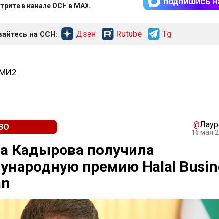
трите в канале ОСН в MAX.
Дзен
Rutube
Tg
айтесь на ОСН:
СМИ2
@
Лаур
ВО
16 мая 2
а Кадырова получила
народную премию Halal Busin
n