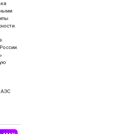
вка
нными
емпы
жности.
в.
 России.
ь
кую
 АЭС