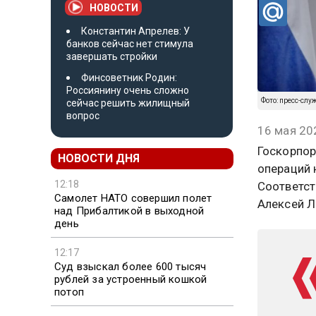
НОВОСТИ
Константин Апрелев: У
банков сейчас нет стимула
завершать стройки
Финсоветник Родин:
Россиянину очень сложно
Фото: пресс-слу
сейчас решить жилищный
вопрос
16 мая 20
Госкорпор
НОВОСТИ ДНЯ
операций 
12:18
Соответст
Самолет НАТО совершил полет
Алексей Л
над Прибалтикой в выходной
день
12:17
Суд взыскал более 600 тысяч
рублей за устроенный кошкой
потоп