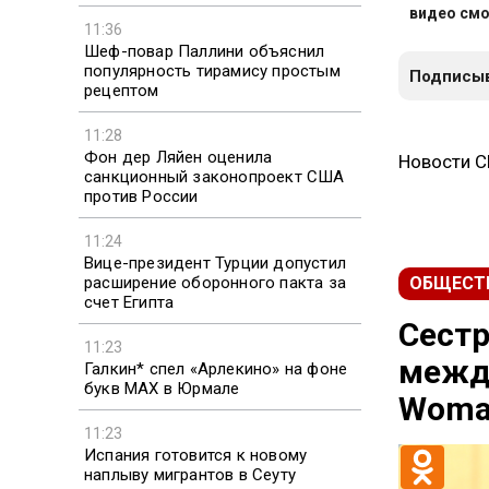
видео смо
11:36
Шеф-повар Паллини объяснил
популярность тирамису простым
Подписыв
рецептом
11:28
Фон дер Ляйен оценила
Новости 
санкционный законопроект США
против России
11:24
Вице-президент Турции допустил
расширение оборонного пакта за
ОБЩЕСТ
счет Египта
Сестр
11:23
между
Галкин* спел «Арлекино» на фоне
букв MAX в Юрмале
Woma
11:23
Испания готовится к новому
наплыву мигрантов в Сеуту