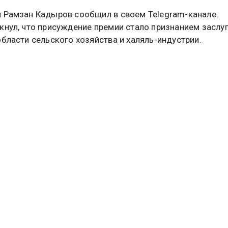
 Рамзан Кадыров сообщил в своем Telegram-канале.
кнул, что присуждение премии стало признанием заслуг
области сельского хозяйства и халяль-индустрии.
оры конкурса, по словам главы региона, выделили клю
е Зарган Кадыровой. Речь идет о крестьянско-ферме
 «Жайна». За довольно короткий срок оно смогло прео
ального рынка и уверенно выйти на международный ур
отметили, что продукция предприятия отличается высо
 и пользуется устойчивым спросом.
дыров поздравил сестру и весь коллектив ее хозяйства
ом. Он назвал награду закономерным итогом их усилий.
этого года другую награду получил сын Рамзана Кадыро
занимает пост помощника главы Чечни и является секр
зопасности региона. Ему вручили памятную медаль «20
ому моторизованному полку «Север» имени А. А. Кадыр