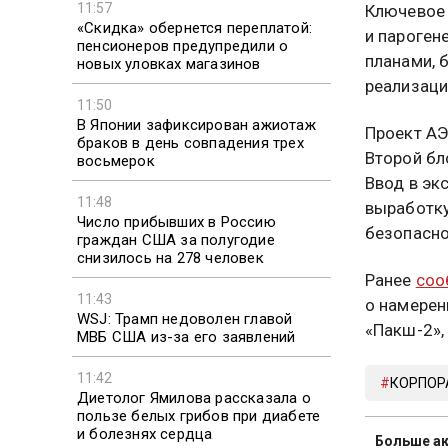
11:57
Ключевое 
«Скидка» обернется переплатой:
и пароген
пенсионеров предупредили о
планами, 
новых уловках магазинов
реализаци
11:50
В Японии зафиксирован ажиотаж
Проект АЭ
браков в день совпадения трех
Второй бл
восьмерок
Ввод в эк
11:48
выработку
Число прибывших в Россию
безопасно
граждан США за полугодие
снизилось на 278 человек
Ранее
соо
11:43
о намерен
WSJ: Трамп недоволен главой
«Пакш-2»,
МВБ США из-за его заявлений
11:42
КОРПОР
Диетолог Ямилова рассказала о
пользе белых грибов при диабете
и болезнях сердца
Больше ак