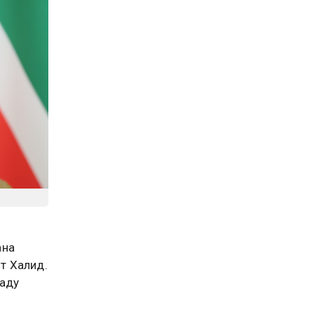
ана
т Халид.
раду