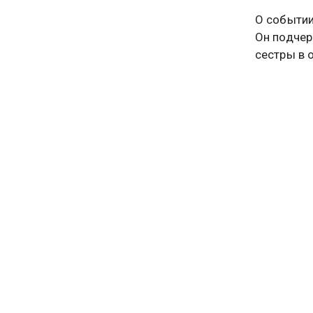
О событии
Он подчер
сестры в 
Организат
достижени
хозяйстве
рамки лок
Эксперты 
качеством
Рамзан Ка
результат
В апреле 
Адам. Он 
Совета бе
специальн