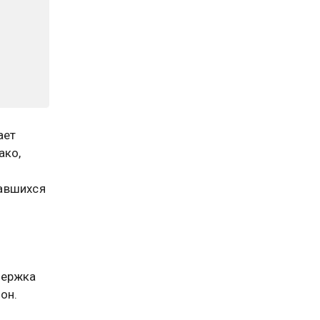
ает
ако,
тавшихся
держка
он.