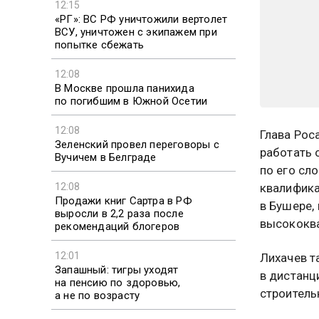
12:15
«РГ»: ВС РФ уничтожили вертолет
ВСУ, уничтожен с экипажем при
попытке сбежать
12:08
В Москве прошла панихида
по погибшим в Южной Осетии
12:08
Глава Рос
Зеленский провел переговоры с
работать 
Вучичем в Белграде
по его сл
12:08
квалифика
Продажи книг Сартра в РФ
в Бушере,
выросли в 2,2 раза после
высококв
рекомендаций блогеров
12:01
Лихачев т
Запашный: тигры уходят
в дистанц
на пенсию по здоровью,
строитель
а не по возрасту