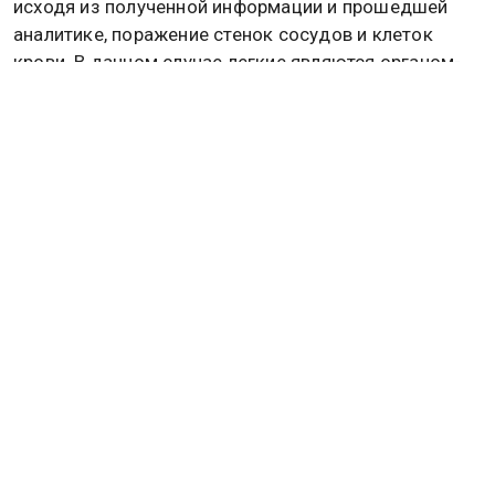
исходя из полученной информации и прошедшей
аналитике, поражение стенок сосудов и клеток
крови. В данном случае легкие являются органом-
мишенью, но они не являются органом-мишенью
номер один. Поражаются рецепторы, которые есть
не только в легких, но и в сосудах и в
пищеварительном тракте.
Судя по выводам китайских ученых, вирус
поражает гемоглобин в эритроцитах. Отсюда мы и
имеем этот самый гипоксический синдром, когда
образуется нехватка кислорода, добавил
патологоанатом.
“Я видел уже человек 15 живых и 7 случаев
погибших, как патологоанатом я подробно их
рассмотрел и могу сказать, что это не пневмония в
чистом виде. Этот вывод является принципиально